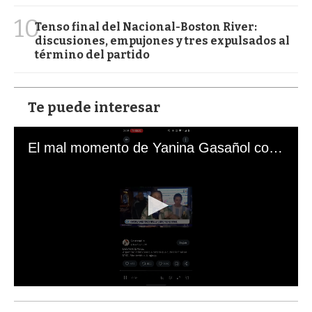
10
Tenso final del Nacional-Boston River:
discusiones, empujones y tres expulsados al
término del partido
Te puede interesar
El mal momento de Yanina Gasañol con un hincha argentino en "Subrayado"
0
s