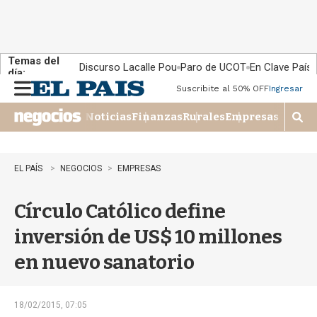
Temas del
Discurso Lacalle Pou
Paro de UCOT
En Clave País
día:
Suscribite al 50% OFF
Ingresar
M
e
Noticias
Finanzas
Rurales
Empresas
n
M
u
o
s
t
EL PAÍS
NEGOCIOS
EMPRESAS
r
a
Círculo Católico define
r
b
inversión de US$ 10 millones
�
s
en nuevo sanatorio
q
u
e
d
18/02/2015, 07:05