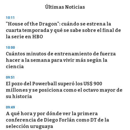
e
c
Últimas Noticias
o
n
10:11
d
"House of the Dragon": cuándo se estrena la
s
o
cuarta temporada y qué se sabe sobre el final de
f
la serie en HBO
3
3
s
10:00
e
Cuántos minutos de entrenamiento de fuerza
c
hacer a la semana para vivir más según la
o
n
ciencia
d
s
09:51
El pozo del Powerball superó los US$ 900
millones y se posiciona como el octavo mayor de
su historia
09:49
A qué hora y por dónde ver la primera
conferencia de Diego Forlán como DT de la
selección uruguaya