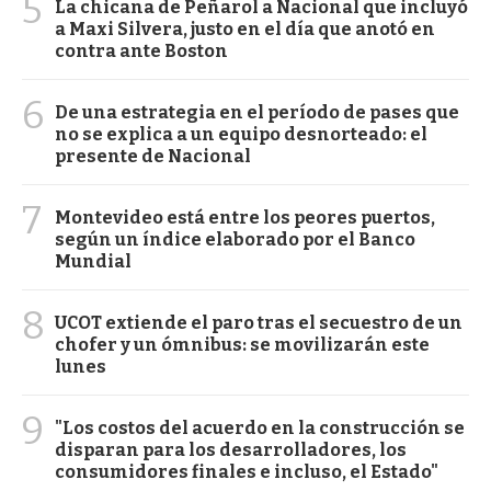
5
La chicana de Peñarol a Nacional que incluyó
a Maxi Silvera, justo en el día que anotó en
contra ante Boston
6
De una estrategia en el período de pases que
no se explica a un equipo desnorteado: el
presente de Nacional
7
Montevideo está entre los peores puertos,
según un índice elaborado por el Banco
Mundial
8
UCOT extiende el paro tras el secuestro de un
chofer y un ómnibus: se movilizarán este
lunes
9
"Los costos del acuerdo en la construcción se
disparan para los desarrolladores, los
consumidores finales e incluso, el Estado"