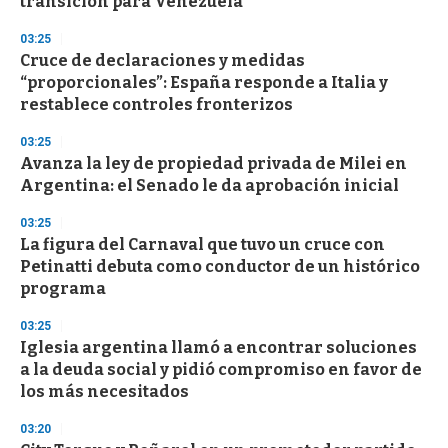
transición para Venezuela
d
s
03:25
Cruce de declaraciones y medidas
“proporcionales”: España responde a Italia y
restablece controles fronterizos
03:25
Avanza la ley de propiedad privada de Milei en
Argentina: el Senado le da aprobación inicial
03:25
La figura del Carnaval que tuvo un cruce con
Petinatti debuta como conductor de un histórico
programa
03:25
Iglesia argentina llamó a encontrar soluciones
a la deuda social y pidió compromiso en favor de
los más necesitados
03:20