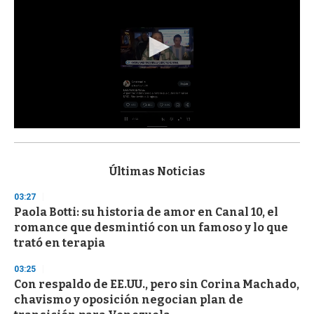
0
s
e
c
Últimas Noticias
o
n
03:27
d
Paola Botti: su historia de amor en Canal 10, el
s
o
romance que desmintió con un famoso y lo que
f
trató en terapia
3
3
s
03:25
e
Con respaldo de EE.UU., pero sin Corina Machado,
c
chavismo y oposición negocian plan de
o
n