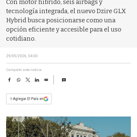
Con motor híbrido, seis airbags y
a
tecnología integrada, el nuevo Dzire GLX
Hybrid busca posicionarse como una
opción eficiente y accesible para el uso
cotidiano.
29/05/2026, 04:00
Compartir esta noticia
F
W
T
L
E
a
h
w
i
m
c
a
i
n
a
e
t
t
k
i
+
Agregar El País en
b
s
t
e
l
o
A
e
d
o
p
r
I
k
p
n