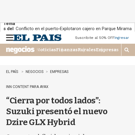
Tema
s del
Conflicto en el puerto
Explotaron cajero en Parque Miramar
día:
Suscribite al 50% OFF
Ingresar
M
e
Noticias
Finanzas
Rurales
Empresas
n
M
u
o
s
t
EL PAÍS
NEGOCIOS
EMPRESAS
r
a
INN CONTENT PARA AYAX
r
b
“Cierra por todos lados”:
�
s
Suzuki presentó el nuevo
q
u
Dzire GLX Hybrid
e
d