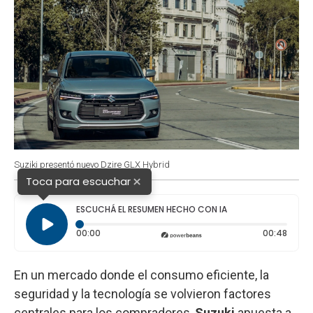
Suziki presentó nuevo Dzire GLX Hybrid
×
Toca para escuchar
ESCUCHÁ EL RESUMEN HECHO CON IA
Tiempo transcurrido: 0 segundos
Durac
00:00
00:48
En un mercado donde el consumo eficiente, la
seguridad y la tecnología se volvieron factores
centrales para los compradores,
Suzuki
apuesta a