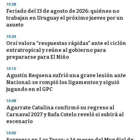
s
10:28
e
Feriado del 13 de agosto de 2026: quiénes no
c
trabajan en Uruguay el próximo jueves por un
o
n
asueto
d
s
10:24
Orsi valora “respuestas rápidas” ante el ciclón
extratropical y reúne al gobierno para
prepararse para El Niño
10:15
Agustín Requena sufrió una grave lesión ante
Nacional: se rompió los ligamentos y siguió
jugando en el GPC
10:08
Agarrate Catalina confirmó su regreso al
Carnaval 2027 y Rafa Cotelo reveló si subirá al
escenario
10:00
Sorpresa en Los Teros: a 14 meses del Mundial de