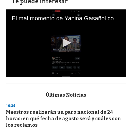
Te puede interesar
El mal momento de Yanina Gasañol con un hincha argentino en "Subrayado"
0
s
e
c
Últimas Noticias
o
n
10:34
d
Maestros realizarán un paro nacional de 24
s
o
horas: en qué fecha de agosto será y cuáles son
f
los reclamos
3
3