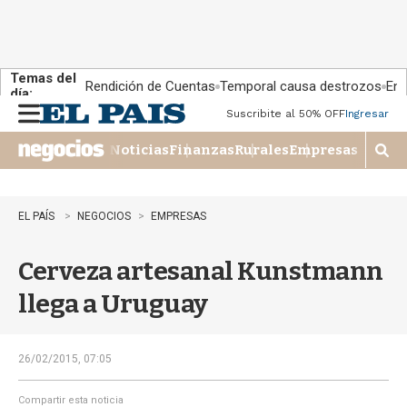
Temas del
Rendición de Cuentas
Temporal causa destrozos
En 
día:
Suscribite al 50% OFF
Ingresar
M
e
Noticias
Finanzas
Rurales
Empresas
n
M
u
o
s
t
EL PAÍS
NEGOCIOS
EMPRESAS
r
a
Cerveza artesanal Kunstmann
r
b
llega a Uruguay
�
s
q
u
26/02/2015, 07:05
e
d
Compartir esta noticia