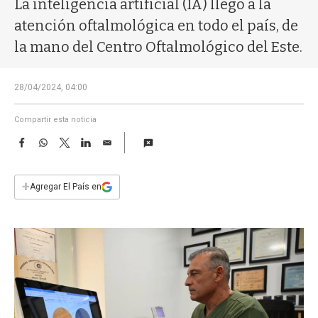
La inteligencia artificial (IA) llego a la
a
atención oftalmológica en todo el país, de
la mano del Centro Oftalmológico del Este.
28/04/2024, 04:00
Compartir esta noticia
F
W
T
L
E
a
h
w
i
m
c
a
i
n
a
e
t
t
k
i
+
Agregar El País en
b
s
t
e
l
o
A
e
d
o
p
r
I
k
p
n