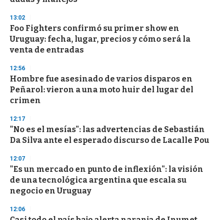
3
3
s
13:02
e
Foo Fighters confirmó su primer show en
c
Uruguay: fecha, lugar, precios y cómo será la
o
n
venta de entradas
d
s
12:56
Hombre fue asesinado de varios disparos en
Peñarol: vieron a una moto huir del lugar del
crimen
12:17
"No es el mesías": las advertencias de Sebastián
Da Silva ante el esperado discurso de Lacalle Pou
12:07
"Es un mercado en punto de inflexión": la visión
de una tecnológica argentina que escala su
negocio en Uruguay
12:06
Casi todo el país bajo alerta naranja de Inumet