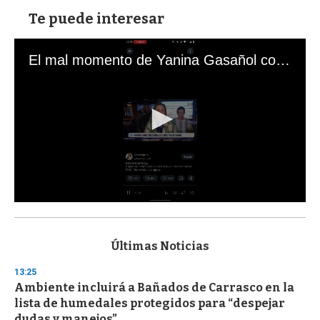
Te puede interesar
El mal momento de Yanina Gasañol con un hincha argentino en "Subrayado"
0
s
e
c
Últimas Noticias
o
n
13:25
d
Ambiente incluirá a Bañados de Carrasco en la
s
o
lista de humedales protegidos para “despejar
f
dudas y manejos”