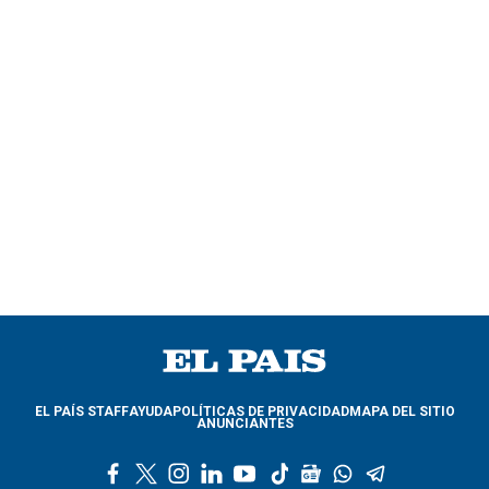
EL PAÍS STAFF
AYUDA
POLÍTICAS DE PRIVACIDAD
MAPA DEL SITIO
ANUNCIANTES
f
t
i
l
y
t
g
w
t