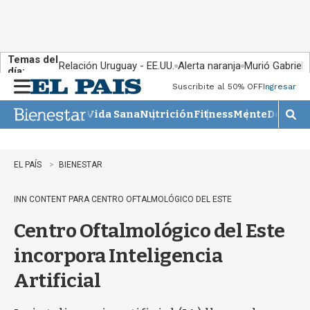
Temas del
Relación Uruguay - EE.UU.
Alerta naranja
Murió Gabriel 
día:
Suscribite al 50% OFF
Ingresar
M
e
Vida Sana
Nutrición
Fitness
Mente
Descan
n
M
u
o
s
t
EL PAÍS
BIENESTAR
r
a
INN CONTENT PARA CENTRO OFTALMOLÓGICO DEL ESTE
r
b
Centro Oftalmológico del Este
�
s
incorpora Inteligencia
q
u
Artificial
e
d