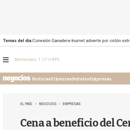
Temas del día:
Conexión Ganadera
Inumet advierte por ciclón extr
Montevideo, T 15° H 89%
M
e
n
u
Noticias
Finanzas
Rurales
Empresas
EL PAÍS
NEGOCIOS
EMPRESAS
Cena a beneficio del C