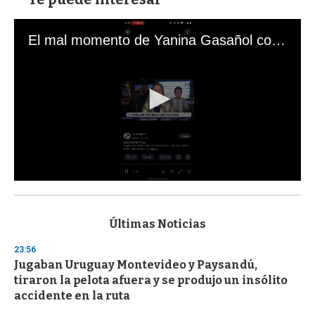
El mal momento de Yanina Gasañol con un hincha argentino en "Subrayado"
0
s
e
c
Últimas Noticias
o
n
23:56
d
Jugaban Uruguay Montevideo y Paysandú,
s
o
tiraron la pelota afuera y se produjo un insólito
f
accidente en la ruta
3
3