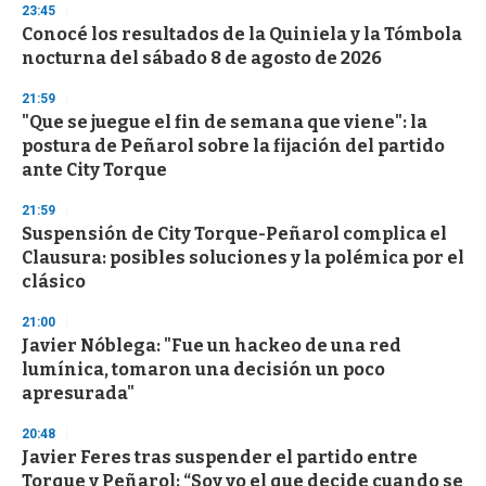
s
23:45
e
Conocé los resultados de la Quiniela y la Tómbola
c
nocturna del sábado 8 de agosto de 2026
o
n
d
21:59
s
"Que se juegue el fin de semana que viene": la
postura de Peñarol sobre la fijación del partido
ante City Torque
21:59
Suspensión de City Torque-Peñarol complica el
Clausura: posibles soluciones y la polémica por el
clásico
21:00
Javier Nóblega: "Fue un hackeo de una red
lumínica, tomaron una decisión un poco
apresurada"
20:48
Javier Feres tras suspender el partido entre
Torque y Peñarol: “Soy yo el que decide cuando se