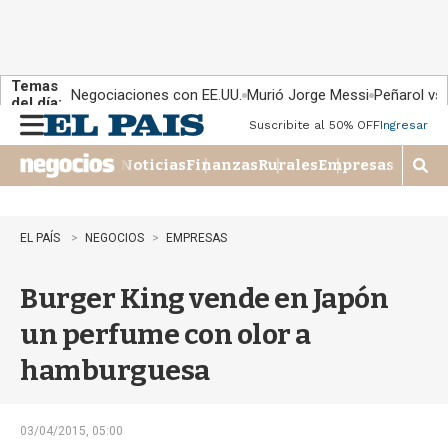
Temas
Negociaciones con EE.UU.
Murió Jorge Messi
Peñarol vs
del día:
Suscribite al 50% OFF
Ingresar
M
e
Noticias
Finanzas
Rurales
Empresas
n
M
u
o
s
t
EL PAÍS
NEGOCIOS
EMPRESAS
r
a
Burger King vende en Japón
r
b
un perfume con olor a
�
s
hamburguesa
q
u
e
d
03/04/2015, 05:00