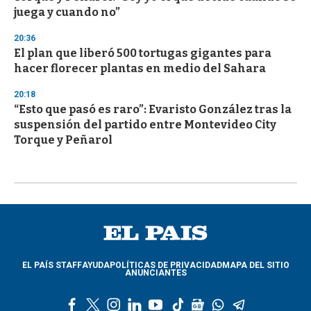
juega y cuando no”
20:36
El plan que liberó 500 tortugas gigantes para
hacer florecer plantas en medio del Sahara
20:18
“Esto que pasó es raro”: Evaristo González tras la
suspensión del partido entre Montevideo City
Torque y Peñarol
EL PAÍS STAFF
AYUDA
POLÍTICAS DE PRIVACIDAD
MAPA DEL SITIO
ANUNCIANTES
f
t
i
l
y
t
g
w
t