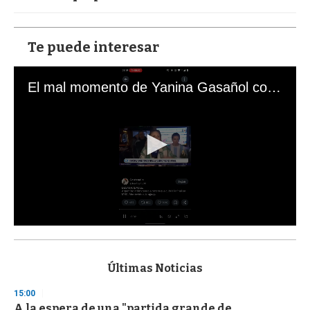
Te puede interesar
El mal momento de Yanina Gasañol con un hincha argentino en "Subrayado"
0
s
e
c
Últimas Noticias
o
n
15:00
d
A la espera de una "partida grande de
s