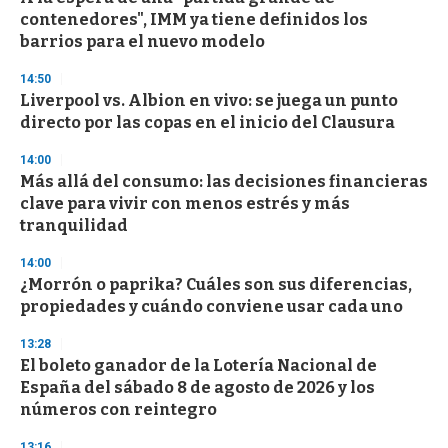
o
contenedores", IMM ya tiene definidos los
f
barrios para el nuevo modelo
3
3
s
14:50
e
Liverpool vs. Albion en vivo: se juega un punto
c
directo por las copas en el inicio del Clausura
o
n
d
14:00
s
Más allá del consumo: las decisiones financieras
clave para vivir con menos estrés y más
tranquilidad
14:00
¿Morrón o paprika? Cuáles son sus diferencias,
propiedades y cuándo conviene usar cada uno
13:28
El boleto ganador de la Lotería Nacional de
España del sábado 8 de agosto de 2026 y los
números con reintegro
13:16