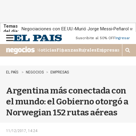
Temas
Negociaciones con EE.UU.
Murió Jorge Messi
Peñarol vs
del día:
Suscribite al 50% OFF
Ingresar
M
e
Noticias
Finanzas
Rurales
Empresas
n
M
u
o
s
t
EL PAÍS
NEGOCIOS
EMPRESAS
r
a
Argentina más conectada con
r
b
el mundo: el Gobierno otorgó a
�
s
Norwegian 152 rutas aéreas
q
u
e
d
11/12/2017, 14:24