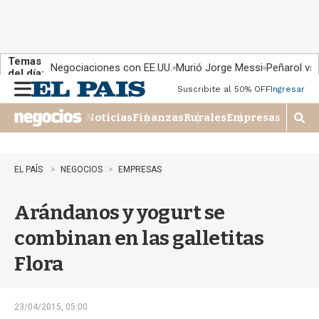
Temas
Negociaciones con EE.UU.
Murió Jorge Messi
Peñarol vs
del día:
Suscribite al 50% OFF
Ingresar
M
e
Noticias
Finanzas
Rurales
Empresas
n
M
u
o
s
t
EL PAÍS
NEGOCIOS
EMPRESAS
r
a
Arándanos y yogurt se
r
b
combinan en las galletitas
�
s
Flora
q
u
e
d
23/04/2015, 05:00