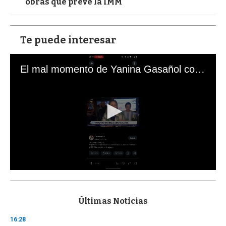
obras que prevé la IMM
Te puede interesar
El mal momento de Yanina Gasañol con un hincha argentino en "Subrayado"
0
s
e
c
Últimas Noticias
o
n
16:28
d