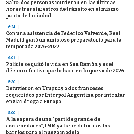
Salto: dos personas murieron en las últimas
s
o
horas tras siniestros de tránsito en el mismo
f
punto de la ciudad
3
3
s
16:24
e
Con una asistencia de Federico Valverde, Real
c
Madrid ganó un amistoso preparatorio para la
o
n
temporada 2026-2027
d
s
16:01
Policía se quitó la vida en San Ramón y es el
décimo efectivo que lo hace en lo que va de 2026
15:30
Detuvieron en Uruguay a dos franceses
requeridos por Interpol Argentina por intentar
enviar droga a Europa
15:00
A la espera de una "partida grande de
contenedores", IMM ya tiene definidos los
barrios para el nuevo modelo