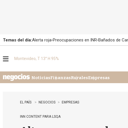
Temas del día:
Alerta roja
Preocupaciones en INR
Bañados de Ca
Montevideo, T 13° H 95%
M
e
n
u
Noticias
Finanzas
Rurales
Empresas
EL PAÍS
NEGOCIOS
EMPRESAS
INN CONTENT PARA LSQA