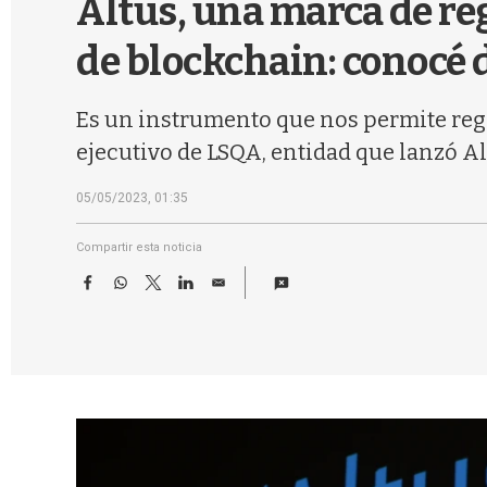
Altus, una marca de re
de blockchain: conocé d
Es un instrumento que nos permite regis
ejecutivo de LSQA, entidad que lanzó Al
05/05/2023, 01:35
Compartir esta noticia
F
W
T
L
E
a
h
w
i
m
c
a
i
n
a
e
t
t
k
i
b
s
t
e
l
o
A
e
d
o
p
r
I
k
p
n