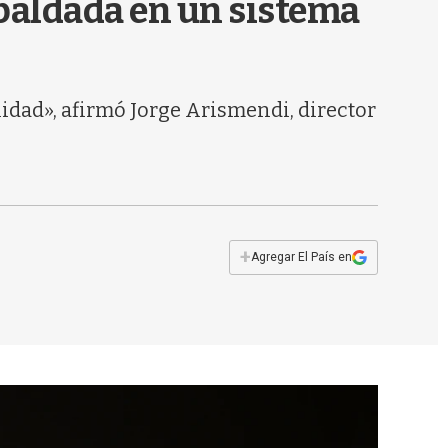
spaldada en un sistema
s
q
u
e
d
lidad», afirmó Jorge Arismendi, director
a
+
Agregar El País en