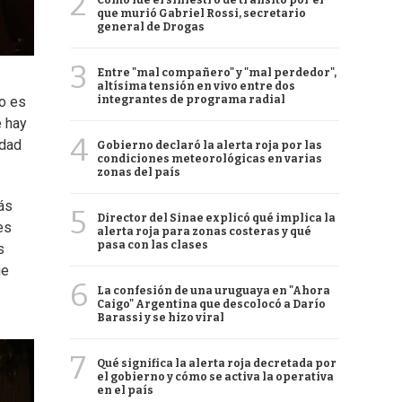
2
Cómo fue el siniestro de tránsito por el
que murió Gabriel Rossi, secretario
general de Drogas
3
Entre "mal compañero" y "mal perdedor",
altísima tensión en vivo entre dos
integrantes de programa radial
to es
e hay
4
idad
Gobierno declaró la alerta roja por las
condiciones meteorológicas en varias
zonas del país
ás
5
Director del Sinae explicó qué implica la
es
alerta roja para zonas costeras y qué
pasa con las clases
s
ue
6
La confesión de una uruguaya en "Ahora
Caigo" Argentina que descolocó a Darío
Barassi y se hizo viral
7
Qué significa la alerta roja decretada por
el gobierno y cómo se activa la operativa
en el país