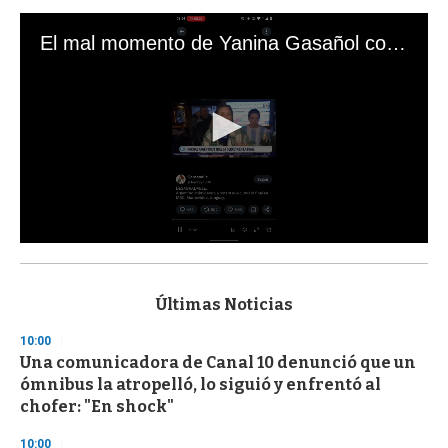
El mal momento de Yanina Gasañol con un hincha argentino en "Subrayado"
0
s
e
c
Últimas Noticias
o
n
10:00
d
Una comunicadora de Canal 10 denunció que un
s
o
ómnibus la atropelló, lo siguió y enfrentó al
f
chofer: "En shock"
3
3
s
10:00