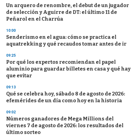
e
Un arquero de renombre, el debut de un jugador
c
de selección y Aguirre de DT: el último 11 de
o
n
Peñarol en el Charrúa
d
s
10:00
Senderismo en el agua: cómo se practica el
aquatrekking y qué recaudos tomar antes de ir
09:25
Por qué los expertos recomiendan el papel
aluminio para guardar billetes en casa y qué hay
que evitar
09:13
Qué se celebra hoy, sábado 8 de agosto de 2026:
efemérides de un día como hoy en la historia
09:02
Números ganadores de Mega Millions del
viernes 7 de agosto de 2026: los resultados del
último sorteo