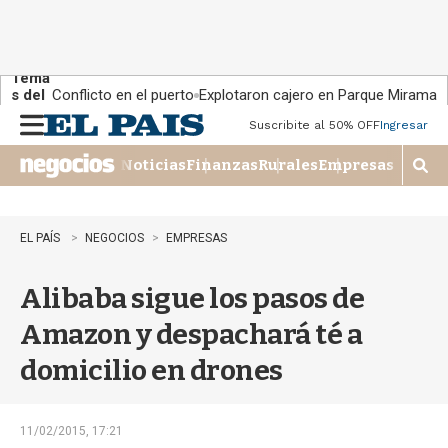
Tema
s del
Conflicto en el puerto
Explotaron cajero en Parque Miramar
día:
Suscribite al 50% OFF
Ingresar
M
e
Noticias
Finanzas
Rurales
Empresas
n
M
u
o
s
t
EL PAÍS
NEGOCIOS
EMPRESAS
r
a
Alibaba sigue los pasos de
r
b
Amazon y despachará té a
�
s
domicilio en drones
q
u
e
d
11/02/2015, 17:21