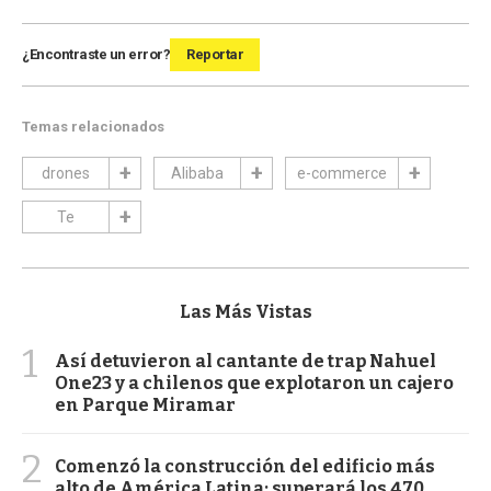
¿Encontraste un error?
Reportar
Temas relacionados
drones
Alibaba
e-commerce
Te
Las Más Vistas
1
Así detuvieron al cantante de trap Nahuel
One23 y a chilenos que explotaron un cajero
en Parque Miramar
2
Comenzó la construcción del edificio más
alto de América Latina: superará los 470