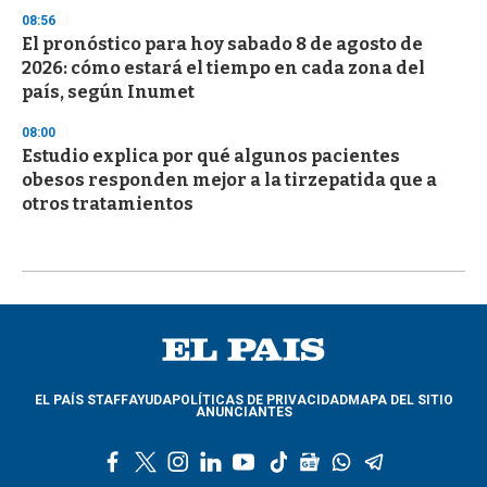
08:56
El pronóstico para hoy sabado 8 de agosto de
2026: cómo estará el tiempo en cada zona del
país, según Inumet
08:00
Estudio explica por qué algunos pacientes
obesos responden mejor a la tirzepatida que a
otros tratamientos
EL PAÍS STAFF
AYUDA
POLÍTICAS DE PRIVACIDAD
MAPA DEL SITIO
ANUNCIANTES
f
t
i
l
y
t
g
w
t
a
w
n
i
o
i
o
h
e