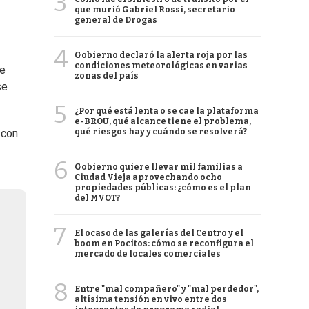
3
que murió Gabriel Rossi, secretario
general de Drogas
4
Gobierno declaró la alerta roja por las
condiciones meteorológicas en varias
se
zonas del país
se
5
¿Por qué está lenta o se cae la plataforma
e-BROU, qué alcance tiene el problema,
qué riesgos hay y cuándo se resolverá?
 con
6
Gobierno quiere llevar mil familias a
Ciudad Vieja aprovechando ocho
propiedades públicas: ¿cómo es el plan
del MVOT?
7
El ocaso de las galerías del Centro y el
boom en Pocitos: cómo se reconfigura el
mercado de locales comerciales
8
Entre "mal compañero" y "mal perdedor",
altísima tensión en vivo entre dos