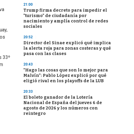
21:00
va
Trump firma decreto para impedir el
"turismo" de ciudadanía por
nacimiento y amplía control de redes
sociales
uay,
nos
20:52
Director del Sinae explicó qué implica
la alerta roja para zonas costeras y qué
pasa con las clases
s 33º
mm
20:43
"Hago las cosas que son lo mejor para
Malvín": Pablo López explicó por qué
eligió rival en los playoffs de la LUB
20:33
El boleto ganador de la Lotería
Nacional de España del jueves 6 de
agosto de 2026 y los números con
reintegro