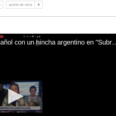
aceite de oliva
El mal momento de Yanina Gasañol con un hin