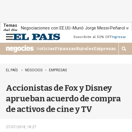
Temas
Negociaciones con EE.UU.
Murió Jorge Messi
Peñarol vs
del día:
Suscribite al 50% OFF
Ingresar
M
e
Noticias
Finanzas
Rurales
Empresas
n
M
u
o
s
t
EL PAÍS
NEGOCIOS
EMPRESAS
r
a
Accionistas de Fox y Disney
r
b
aprueban acuerdo de compra
�
s
de activos de cine y TV
q
u
e
d
27/07/2018, 18:27