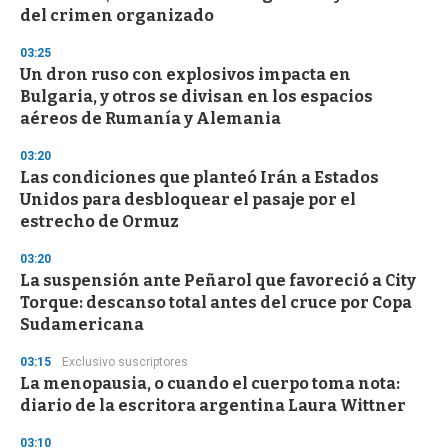
n
del crimen organizado
d
s
03:25
Un dron ruso con explosivos impacta en
Bulgaria, y otros se divisan en los espacios
aéreos de Rumanía y Alemania
03:20
Las condiciones que planteó Irán a Estados
Unidos para desbloquear el pasaje por el
estrecho de Ormuz
03:20
La suspensión ante Peñarol que favoreció a City
Torque: descanso total antes del cruce por Copa
Sudamericana
03:15
Exclusivo suscriptores
La menopausia, o cuando el cuerpo toma nota:
diario de la escritora argentina Laura Wittner
03:10