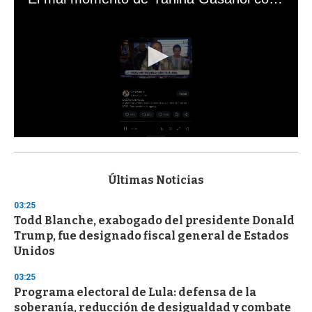
0
s
e
c
Últimas Noticias
o
n
03:25
d
Todd Blanche, exabogado del presidente Donald
s
o
Trump, fue designado fiscal general de Estados
f
Unidos
3
3
s
03:25
e
Programa electoral de Lula: defensa de la
c
soberanía, reducción de desigualdad y combate
o