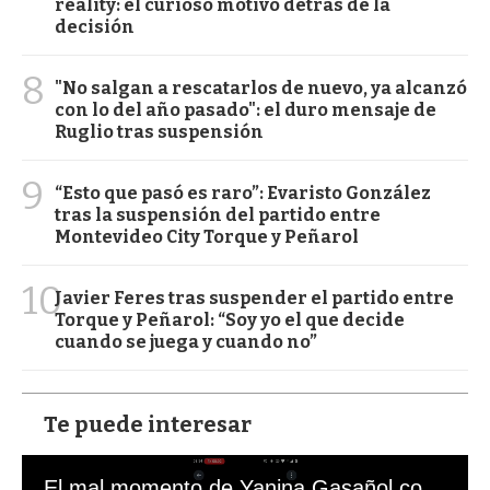
reality: el curioso motivo detrás de la
decisión
8
"No salgan a rescatarlos de nuevo, ya alcanzó
con lo del año pasado": el duro mensaje de
Ruglio tras suspensión
9
“Esto que pasó es raro”: Evaristo González
tras la suspensión del partido entre
Montevideo City Torque y Peñarol
10
Javier Feres tras suspender el partido entre
Torque y Peñarol: “Soy yo el que decide
cuando se juega y cuando no”
Te puede interesar
El mal momento de Yanina Gasañol con un hincha argentino en "Subrayado"