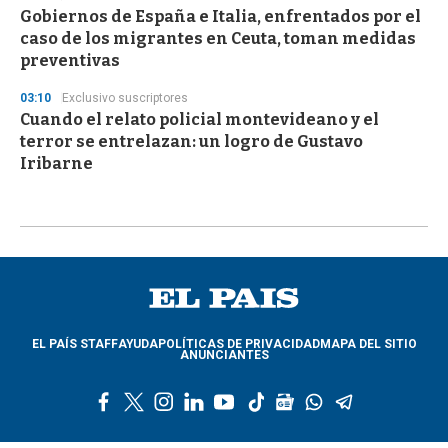
Gobiernos de España e Italia, enfrentados por el
caso de los migrantes en Ceuta, toman medidas
preventivas
03:10
Exclusivo suscriptores
Cuando el relato policial montevideano y el
terror se entrelazan: un logro de Gustavo
Iribarne
EL PAÍS STAFF
AYUDA
POLÍTICAS DE PRIVACIDAD
MAPA DEL SITIO
ANUNCIANTES
f
t
i
l
y
t
g
w
t
a
w
n
i
o
i
o
h
e
c
i
s
n
u
k
o
a
l