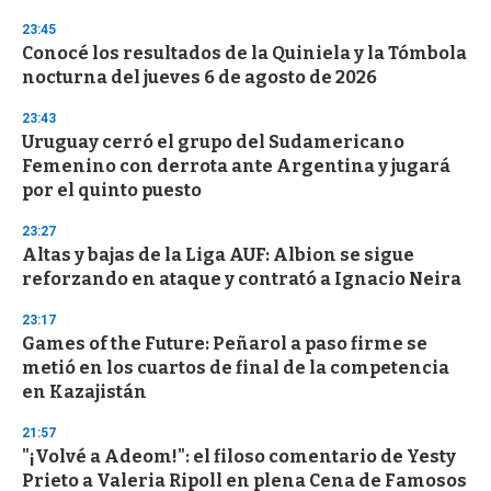
n
23:45
d
Conocé los resultados de la Quiniela y la Tómbola
s
o
nocturna del jueves 6 de agosto de 2026
f
3
23:43
3
s
Uruguay cerró el grupo del Sudamericano
e
Femenino con derrota ante Argentina y jugará
c
por el quinto puesto
o
n
d
23:27
s
Altas y bajas de la Liga AUF: Albion se sigue
reforzando en ataque y contrató a Ignacio Neira
23:17
Games of the Future: Peñarol a paso firme se
metió en los cuartos de final de la competencia
en Kazajistán
21:57
"¡Volvé a Adeom!": el filoso comentario de Yesty
Prieto a Valeria Ripoll en plena Cena de Famosos