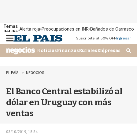
Temas
Alerta roja
Preocupaciones en INR
Bañados de Carrasco
del día:
Suscribite al 50% OFF
Ingresar
M
e
Noticias
Finanzas
Rurales
Empresas
n
M
u
o
s
t
EL PAÍS
NEGOCIOS
r
a
El Banco Central estabilizó al
r
b
dólar en Uruguay con más
�
s
ventas
q
u
e
d
03/10/2019, 18:54