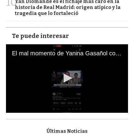
10
Yan Diomande es el fichaje más caro en la
historia de Real Madrid: origen atípico y la
tragedia que lo fortaleció
Te puede interesar
El mal momento de Yanina Gasañol con un hincha argentino en "Subrayado"
0
s
e
c
Últimas Noticias
o