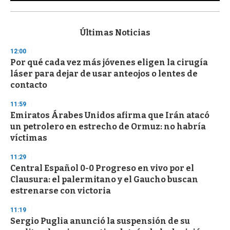
0
s
e
c
Últimas Noticias
o
n
12:00
d
Por qué cada vez más jóvenes eligen la cirugía
s
o
láser para dejar de usar anteojos o lentes de
f
contacto
3
3
s
11:59
e
Emiratos Árabes Unidos afirma que Irán atacó
c
un petrolero en estrecho de Ormuz: no habría
o
n
víctimas
d
s
11:29
Central Español 0-0 Progreso en vivo por el
Clausura: el palermitano y el Gaucho buscan
estrenarse con victoria
11:19
Sergio Puglia anunció la suspensión de su