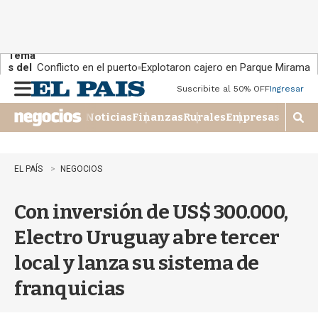
Tema
s del
Conflicto en el puerto
Explotaron cajero en Parque Miramar
día:
Suscribite al 50% OFF
Ingresar
M
e
Noticias
Finanzas
Rurales
Empresas
n
M
u
o
s
t
EL PAÍS
NEGOCIOS
r
a
Con inversión de US$ 300.000,
r
b
Electro Uruguay abre tercer
�
s
local y lanza su sistema de
q
u
franquicias
e
d