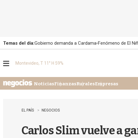
Temas del día:
Gobierno demanda a Cardama
Fenómeno de El Ni
Montevideo, T 11° H 59%
M
e
n
u
Noticias
Finanzas
Rurales
Empresas
EL PAÍS
NEGOCIOS
Carlos Slim vuelve a ga