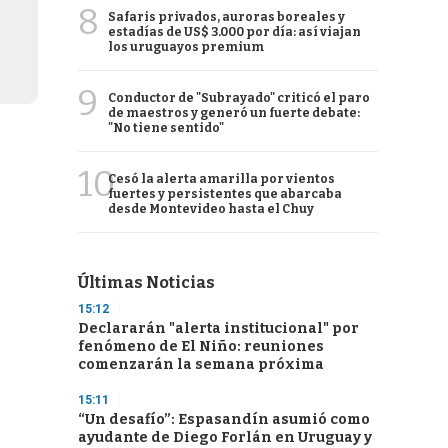
8
Safaris privados, auroras boreales y
estadías de US$ 3.000 por día: así viajan
los uruguayos premium
9
Conductor de "Subrayado" criticó el paro
de maestros y generó un fuerte debate:
"No tiene sentido"
10
Cesó la alerta amarilla por vientos
fuertes y persistentes que abarcaba
desde Montevideo hasta el Chuy
Últimas Noticias
15:12
Declararán "alerta institucional" por
fenómeno de El Niño: reuniones
comenzarán la semana próxima
15:11
“Un desafío”: Espasandín asumió como
ayudante de Diego Forlán en Uruguay y