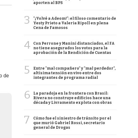
aporten al BPS
3
"¡Volvé a Adeom!": el filoso comentario de
Yesty Prieto a Valeria Ripoll en plena
Cena de Famosos
4
Con Perrone y Manini distanciados, el FA
no tiene asegurados los votos para la
aprobación de la Rendición de Cuentas
5
Entre "mal compañero" y "mal perdedor",
altísima tensión en vivo entre dos
do de
integrantes de programa radial
6
La paradoja en la frontera con Brasil:
Rivera no construye edificios hace una
década y Livramento explota con obras
7
Cómo fue el siniestro de tránsito por el
que murió Gabriel Rossi, secretario
general de Drogas