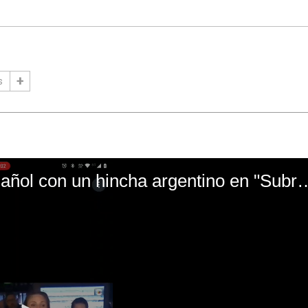
s
El mal momento de Yanina Gasañol con un hin