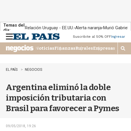
Temas del
Relación Uruguay - EE.UU.
Alerta naranja
Murió Gabriel 
día:
Suscribite al 50% OFF
Ingresar
M
e
Noticias
Finanzas
Rurales
Empresas
n
M
u
o
s
t
EL PAÍS
NEGOCIOS
r
a
Argentina eliminó la doble
r
b
imposición tributaria con
�
s
Brasil para favorecer a Pymes
q
u
e
d
09/05/2018, 19:26