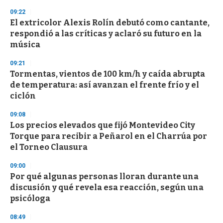
n
09:22
d
El extricolor Alexis Rolín debutó como cantante,
s
o
respondió a las críticas y aclaró su futuro en la
f
música
3
3
s
09:21
e
Tormentas, vientos de 100 km/h y caída abrupta
c
de temperatura: así avanzan el frente frío y el
o
n
ciclón
d
s
09:08
Los precios elevados que fijó Montevideo City
Torque para recibir a Peñarol en el Charrúa por
el Torneo Clausura
09:00
Por qué algunas personas lloran durante una
discusión y qué revela esa reacción, según una
psicóloga
08:49