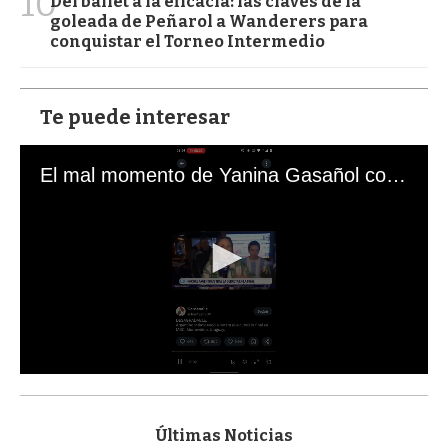
10
Del ballet a la eficacia: las claves de la
goleada de Peñarol a Wanderers para
conquistar el Torneo Intermedio
Te puede interesar
El mal momento de Yanina Gasañol con un hincha argentino en "Subrayado"
0
s
e
c
Últimas Noticias
o