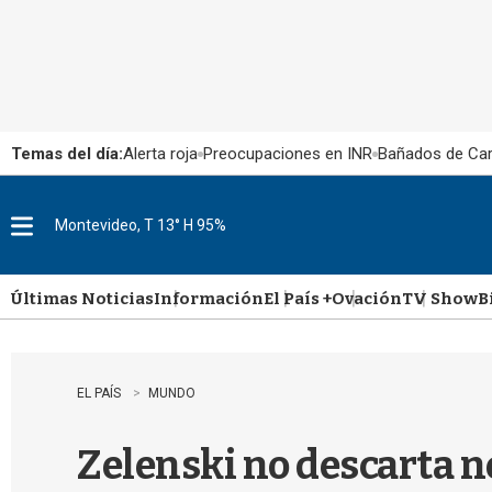
Temas del día:
Alerta roja
Preocupaciones en INR
Bañados de Ca
Montevideo, T 13° H 95%
M
e
n
u
Últimas Noticias
Información
El País +
Ovación
TV Show
B
EL PAÍS
MUNDO
Zelenski no descarta ne