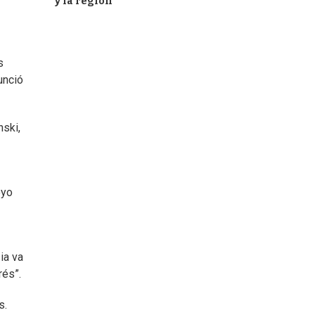
y la región
s
unció
nski,
oyo
ia va
rés”.
s.