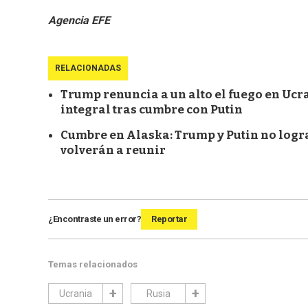
Agencia EFE
RELACIONADAS
Trump renuncia a un alto el fuego en Ucra
integral tras cumbre con Putin
Cumbre en Alaska: Trump y Putin no logra
volverán a reunir
¿Encontraste un error?
Reportar
Temas relacionados
Ucrania
Rusia