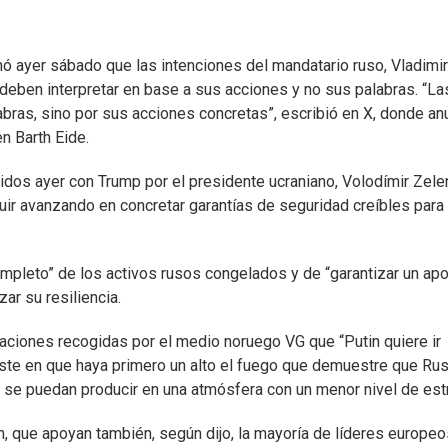
rmó ayer sábado que las intenciones del mandatario ruso, Vladimir
 deben interpretar en base a sus acciones y no sus palabras. “La
bras, sino por sus acciones concretas”, escribió en X, donde an
n Barth Eide.
idos ayer con Trump por el presidente ucraniano, Volodímir Zele
guir avanzando en concretar garantías de seguridad creíbles para
ompleto” de los activos rusos congelados y de “garantizar un ap
ar su resiliencia.
raciones recogidas por el medio noruego VG que “Putin quiere ir
iste en que haya primero un alto el fuego que demuestre que Rus
 se puedan producir en una atmósfera con un menor nivel de est
n, que apoyan también, según dijo, la mayoría de líderes europeo