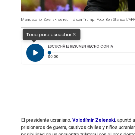
Mandatario. Zelenski se reunirá con Trump.
Foto: Ben Stansall/AFP
×
Toca para escuchar
ESCUCHÁ EL RESUMEN HECHO CON IA
Tiempo transcurrido: 0 segundos
00:00
El presidente ucraniano,
Volodímir Zelenski
, apuntó 
prisioneros de guerra, cautivos civiles y niños ucrani
posibilidad de un encuentro trilateral con el presiden