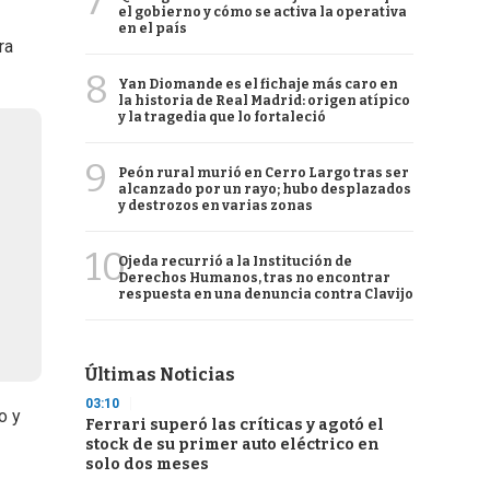
7
el gobierno y cómo se activa la operativa
en el país
ra
8
Yan Diomande es el fichaje más caro en
la historia de Real Madrid: origen atípico
y la tragedia que lo fortaleció
9
Peón rural murió en Cerro Largo tras ser
alcanzado por un rayo; hubo desplazados
y destrozos en varias zonas
10
Ojeda recurrió a la Institución de
Derechos Humanos, tras no encontrar
respuesta en una denuncia contra Clavijo
Últimas Noticias
03:10
o y
Ferrari superó las críticas y agotó el
stock de su primer auto eléctrico en
solo dos meses