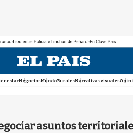
rrasco
Líos entre Policía e hinchas de Peñarol
En Clave País
ienestar
Negocios
Mundo
Rurales
Narrativas visuales
Opin
gociar asuntos territoriale