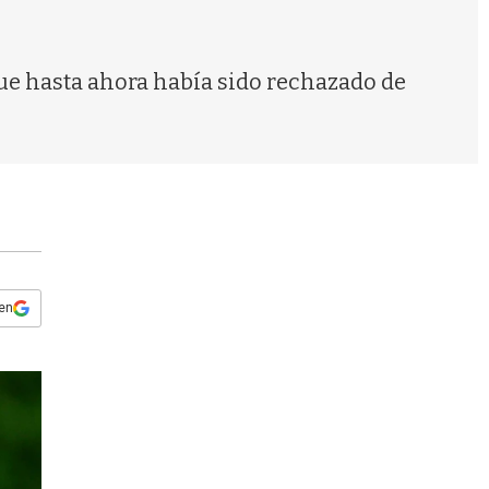
s
q
u
e
que hasta ahora había sido rechazado de
d
a
 en