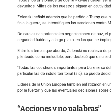
“Todos los prisioneros de guerra y civiles deben ser 
devueltos. Miles de los nuestros siguen en cautividad
Zelenski señaló además que ha pedido a Trump que si no
fin a la guerra, se intensifiquen las sanciones contra 
De cara a unas potenciales negociaciones de paz, el 
seguridad fiables y a largo plazo, en las que se impl
Entre los temas que abordó, Zelenski no rechazó de pl
planteado como ineludible, pero destacó que es una d
“Todas las cuestiones importantes para Ucrania se deb
particular las de índole territorial (sic), se puede deci
Líderes de la Unión Europea también enfatizaron en u
por la fuerza” y que las eventuales decisiones sobre c
“Acciones y no palabras”