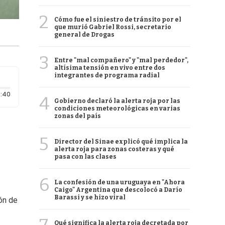
2
Cómo fue el siniestro de tránsito por el
que murió Gabriel Rossi, secretario
general de Drogas
3
Entre "mal compañero" y "mal perdedor",
altísima tensión en vivo entre dos
integrantes de programa radial
Duración: 40 segundos
:40
4
Gobierno declaró la alerta roja por las
condiciones meteorológicas en varias
zonas del país
5
Director del Sinae explicó qué implica la
alerta roja para zonas costeras y qué
pasa con las clases
6
La confesión de una uruguaya en "Ahora
Caigo" Argentina que descolocó a Darío
Barassi y se hizo viral
ión de
Qué significa la alerta roja decretada por