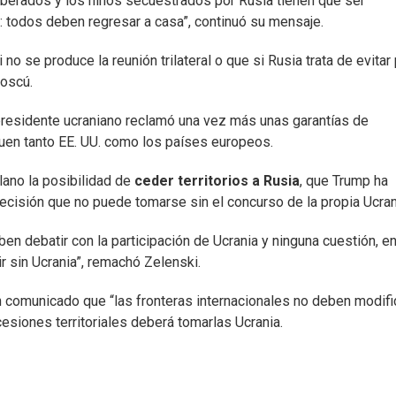
liberados y los niños secuestrados por Rusia tienen que ser
: todos deben regresar a casa”, continuó su mensaje.
 se produce la reunión trilateral o que si Rusia trata de evitar
Moscú.
presidente ucraniano reclamó una vez más unas garantías de
iquen tanto EE. UU. como los países europeos.
ano la posibilidad de
ceder territorios a Rusia
, que Trump ha
ecisión que no puede tomarse sin el concurso de la propia Ucran
en debatir con la participación de Ucrania y ninguna cuestión, e
dir sin Ucrania”, remachó Zelenski.
n comunicado que “las fronteras internacionales no deben modif
esiones territoriales deberá tomarlas Ucrania.