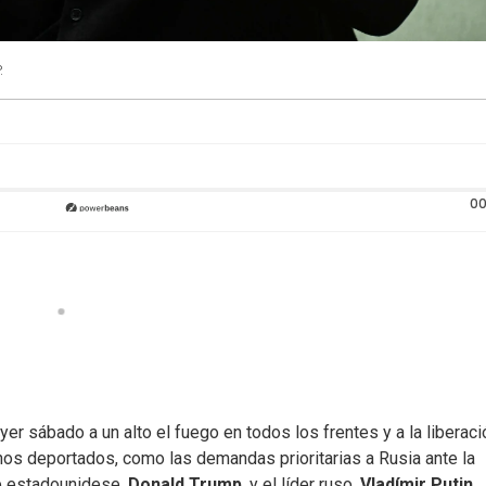
.
00
ayer sábado a un alto el fuego en todos los frentes y a la liberac
anos deportados, como las demandas prioritarias a Rusia ante la
te estadounidese,
Donald Trump
, y el líder ruso,
Vladímir Putin
.