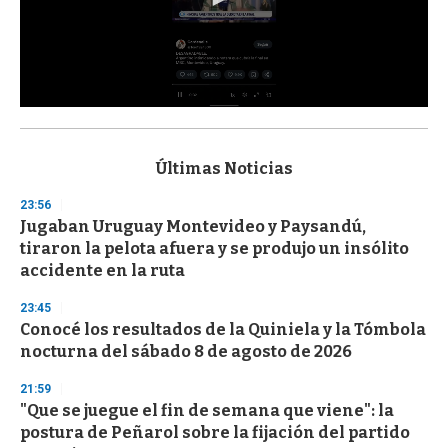
0
s
e
c
Últimas Noticias
o
n
23:56
d
Jugaban Uruguay Montevideo y Paysandú,
s
o
tiraron la pelota afuera y se produjo un insólito
f
accidente en la ruta
3
3
s
23:45
e
Conocé los resultados de la Quiniela y la Tómbola
c
nocturna del sábado 8 de agosto de 2026
o
n
d
21:59
s
"Que se juegue el fin de semana que viene": la
postura de Peñarol sobre la fijación del partido