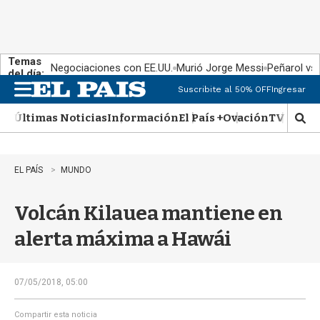
Temas
Negociaciones con EE.UU.
Murió Jorge Messi
Peñarol vs
del día:
Suscribite al 50% OFF
Ingresar
M
e
Últimas Noticias
Información
El País +
Ovación
TV Show
n
M
u
o
s
t
EL PAÍS
MUNDO
r
a
Volcán Kilauea mantiene en
r
b
alerta máxima a Hawái
�
s
q
u
07/05/2018, 05:00
e
d
Compartir esta noticia