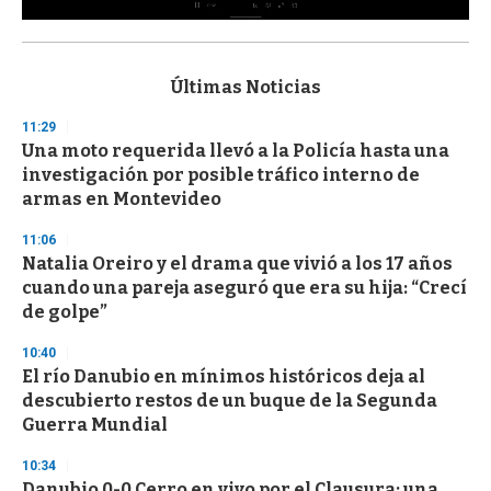
0
s
e
c
Últimas Noticias
o
n
11:29
d
Una moto requerida llevó a la Policía hasta una
s
o
investigación por posible tráfico interno de
f
armas en Montevideo
3
3
s
11:06
e
Natalia Oreiro y el drama que vivió a los 17 años
c
cuando una pareja aseguró que era su hija: “Crecí
o
n
de golpe”
d
s
10:40
El río Danubio en mínimos históricos deja al
descubierto restos de un buque de la Segunda
Guerra Mundial
10:34
Danubio 0-0 Cerro en vivo por el Clausura: una