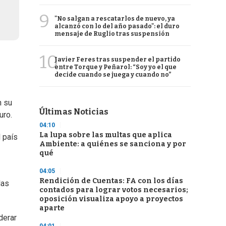
9
"No salgan a rescatarlos de nuevo, ya
alcanzó con lo del año pasado": el duro
mensaje de Ruglio tras suspensión
10
Javier Feres tras suspender el partido
entre Torque y Peñarol: “Soy yo el que
decide cuando se juega y cuando no”
n su
Últimas Noticias
uro.
04:10
La lupa sobre las multas que aplica
l país
Ambiente: a quiénes se sanciona y por
qué
04:05
Rendición de Cuentas: FA con los días
las
contados para lograr votos necesarios;
oposición visualiza apoyo a proyectos
aparte
derar