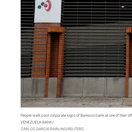
People walk past corporate logos of Banesco bank at one of their
VENEZUELA-BANK/
CARLOS GARCIA RAWLINS/REUTERS