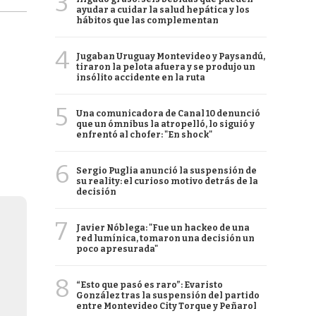
3
ayudar a cuidar la salud hepática y los
hábitos que las complementan
4
Jugaban Uruguay Montevideo y Paysandú,
tiraron la pelota afuera y se produjo un
insólito accidente en la ruta
5
Una comunicadora de Canal 10 denunció
que un ómnibus la atropelló, lo siguió y
enfrentó al chofer: "En shock"
6
Sergio Puglia anunció la suspensión de
su reality: el curioso motivo detrás de la
decisión
7
Javier Nóblega: "Fue un hackeo de una
red lumínica, tomaron una decisión un
poco apresurada"
8
“Esto que pasó es raro”: Evaristo
González tras la suspensión del partido
entre Montevideo City Torque y Peñarol