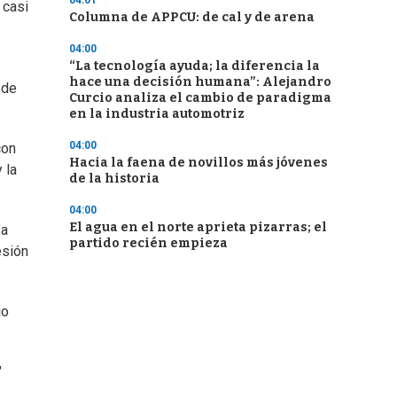
04:01
 casi
Columna de APPCU: de cal y de arena
04:00
“La tecnología ayuda; la diferencia la
hace una decisión humana”: Alejandro
ede
Curcio analiza el cambio de paradigma
en la industria automotriz
04:00
con
Hacia la faena de novillos más jóvenes
 la
de la historia
04:00
El agua en el norte aprieta pizarras; el
 a
partido recién empieza
esión
jo
"