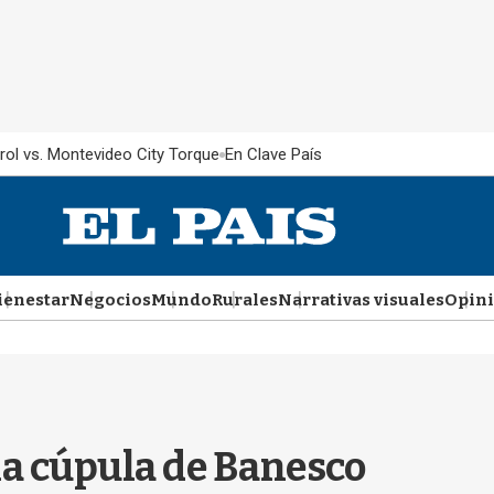
rol vs. Montevideo City Torque
En Clave País
ienestar
Negocios
Mundo
Rurales
Narrativas visuales
Opin
la cúpula de Banesco