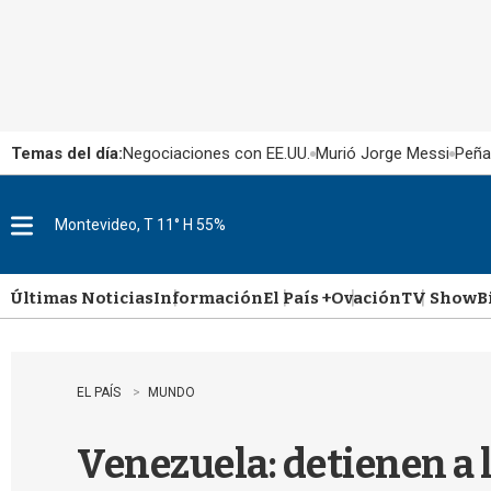
Temas del día:
Negociaciones con EE.UU.
Murió Jorge Messi
Peña
Montevideo, T 11° H 55%
M
e
n
u
Últimas Noticias
Información
El País +
Ovación
TV Show
B
EL PAÍS
MUNDO
Venezuela: detienen a 