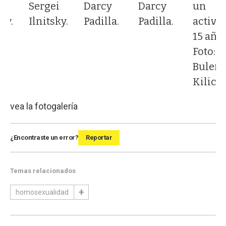
Darcy
Darcy
i
Sergei
un
Padilla.
Padilla.
ky.
Ilnitsky.
activis
15 años
Foto:
Bulent
Kilic.
vea la fotogalería
¿Encontraste un error?
Reportar
Temas relacionados
homosexualidad