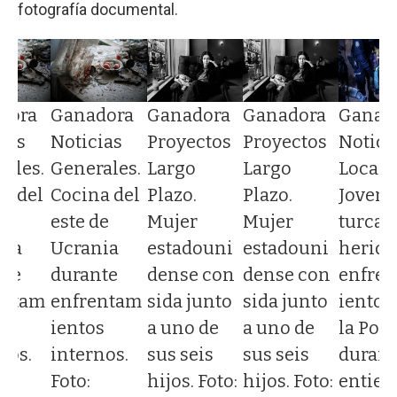
fotografía documental.
Ganadora
Ganadora
dora
Ganadora
Ganad
Proyectos
Proyectos
ias
Noticias
Notici
Largo
Largo
ales.
Generales.
Locale
Plazo.
Plazo.
a del
Cocina del
Joven
Mujer
Mujer
de
este de
turca
estadouni
estadouni
nia
Ucrania
herida
dense con
dense con
nte
durante
enfre
sida junto
sida junto
entam
enfrentam
ientos
a uno de
a uno de
s
ientos
la Poli
sus seis
sus seis
nos.
internos.
durant
hijos. Foto:
hijos. Foto:
Foto:
entier