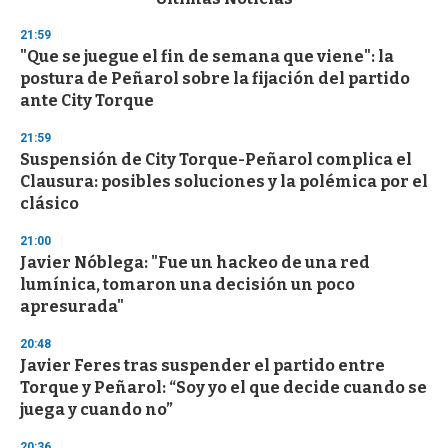
o
n
21:59
d
"Que se juegue el fin de semana que viene": la
s
o
postura de Peñarol sobre la fijación del partido
f
ante City Torque
3
3
s
21:59
e
Suspensión de City Torque-Peñarol complica el
c
Clausura: posibles soluciones y la polémica por el
o
n
clásico
d
s
21:00
Javier Nóblega: "Fue un hackeo de una red
lumínica, tomaron una decisión un poco
apresurada"
20:48
Javier Feres tras suspender el partido entre
Torque y Peñarol: “Soy yo el que decide cuando se
juega y cuando no”
20:36