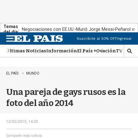
Temas
Negociaciones con EE.UU.
Murió Jorge Messi
Peñarol vs
del día:
Suscribite al 50% OFF
Ingresar
M
e
Últimas Noticias
Información
El País +
Ovación
TV Show
n
M
u
o
s
t
EL PAÍS
MUNDO
r
a
Una pareja de gays rusos es la
r
b
foto del año 2014
�
s
q
u
12/02/2015, 14:20
e
d
Compartir esta noticia