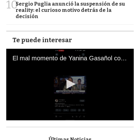
10
Sergio Puglia anunció la suspensión de su
reality: el curioso motivo detrás de la
decisión
Te puede interesar
El mal momento de Yanina Gasañol con un hincha argentino en "Subrayado"
0
s
e
c
Últimas Noticias