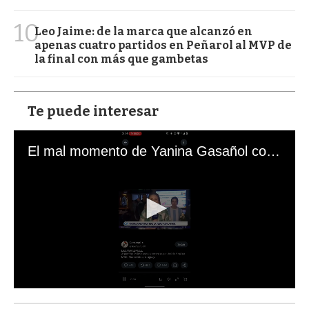
10
Leo Jaime: de la marca que alcanzó en
apenas cuatro partidos en Peñarol al MVP de
la final con más que gambetas
Te puede interesar
El mal momento de Yanina Gasañol con un hincha argentino en "Subrayado"
0
s