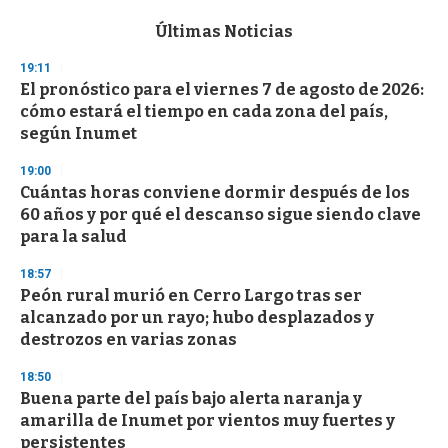
e
c
Últimas Noticias
o
n
19:11
d
El pronóstico para el viernes 7 de agosto de 2026:
s
o
cómo estará el tiempo en cada zona del país,
f
según Inumet
3
3
s
19:00
e
Cuántas horas conviene dormir después de los
c
60 años y por qué el descanso sigue siendo clave
o
n
para la salud
d
s
18:57
Peón rural murió en Cerro Largo tras ser
alcanzado por un rayo; hubo desplazados y
destrozos en varias zonas
18:50
Buena parte del país bajo alerta naranja y
amarilla de Inumet por vientos muy fuertes y
persistentes