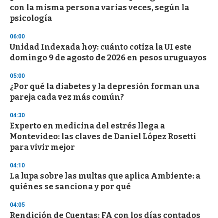
e
con la misma persona varias veces, según la
c
psicología
o
n
d
06:00
s
Unidad Indexada hoy: cuánto cotiza la UI este
domingo 9 de agosto de 2026 en pesos uruguayos
05:00
¿Por qué la diabetes y la depresión forman una
pareja cada vez más común?
04:30
Experto en medicina del estrés llega a
Montevideo: las claves de Daniel López Rosetti
para vivir mejor
04:10
La lupa sobre las multas que aplica Ambiente: a
quiénes se sanciona y por qué
04:05
Rendición de Cuentas: FA con los días contados