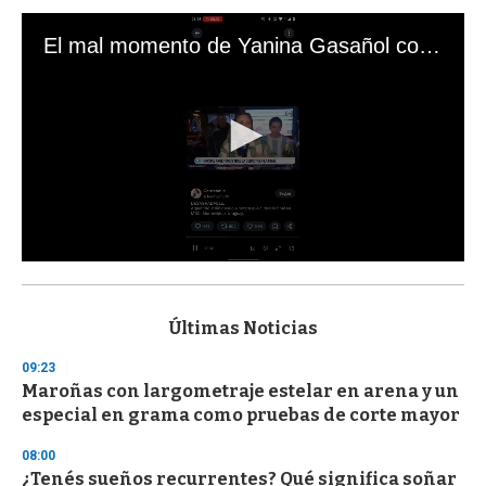
El mal momento de Yanina Gasañol con un hincha argentino en "Subrayado"
0
s
e
c
Últimas Noticias
o
n
09:23
d
Maroñas con largometraje estelar en arena y un
s
o
especial en grama como pruebas de corte mayor
f
3
08:00
3
s
¿Tenés sueños recurrentes? Qué significa soñar