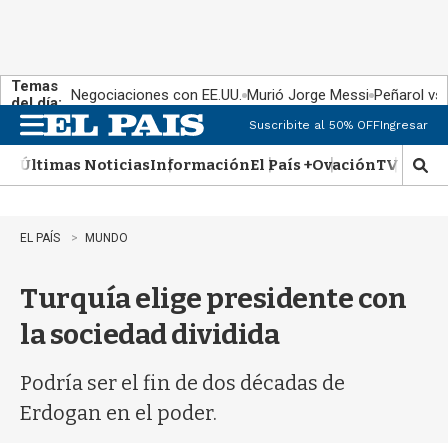
Temas
Negociaciones con EE.UU.
Murió Jorge Messi
Peñarol vs
del día:
Suscribite al 50% OFF
Ingresar
M
e
Últimas Noticias
Información
El País +
Ovación
TV Show
n
M
u
o
s
t
EL PAÍS
MUNDO
r
a
Turquía elige presidente con
r
b
la sociedad dividida
�
s
q
Podría ser el fin de dos décadas de
u
Erdogan en el poder.
e
d