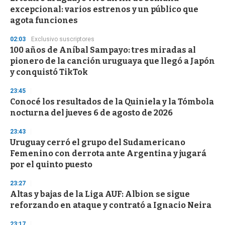
c
excepcional: varios estrenos y un público que
o
n
agota funciones
d
s
02:03
Exclusivo suscriptores
100 años de Aníbal Sampayo: tres miradas al
pionero de la canción uruguaya que llegó a Japón
y conquistó TikTok
23:45
Conocé los resultados de la Quiniela y la Tómbola
nocturna del jueves 6 de agosto de 2026
23:43
Uruguay cerró el grupo del Sudamericano
Femenino con derrota ante Argentina y jugará
por el quinto puesto
23:27
Altas y bajas de la Liga AUF: Albion se sigue
reforzando en ataque y contrató a Ignacio Neira
23:17