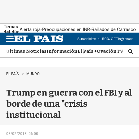
Temas
Alerta roja
Preocupaciones en INR
Bañados de Carrasco
del día:
Suscribite al 50% OFF
Ingresar
M
e
Últimas Noticias
Información
El País +
Ovación
TV Show
n
M
u
o
s
t
EL PAÍS
MUNDO
r
a
Trump en guerra con el FBI y al
r
b
borde de una "crisis
�
s
institucional
q
u
e
d
03/02/2018, 06:00