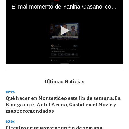
El mal momento de Yanina Gasañol con un hincha argentino en "Subrayado"
0
s
e
c
Últimas Noticias
o
n
02:25
d
Qué hacer en Montevideo este fin de semana: La
s
o
K'onga en el Antel Arena, Gustaf en el Movie y
f
más recomendados
3
3
s
02:04
e
El teatro uruguayo vive un fin de semana