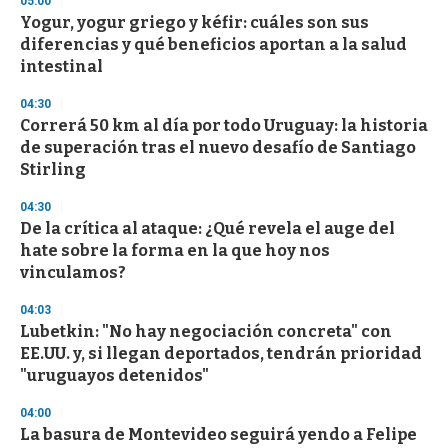
05:00
d
Yogur, yogur griego y kéfir: cuáles son sus
s
o
diferencias y qué beneficios aportan a la salud
f
intestinal
3
3
s
04:30
e
Correrá 50 km al día por todo Uruguay: la historia
c
de superación tras el nuevo desafío de Santiago
o
n
Stirling
d
s
04:30
De la crítica al ataque: ¿Qué revela el auge del
hate sobre la forma en la que hoy nos
vinculamos?
04:03
Lubetkin: "No hay negociación concreta" con
EE.UU. y, si llegan deportados, tendrán prioridad
"uruguayos detenidos"
04:00
La basura de Montevideo seguirá yendo a Felipe