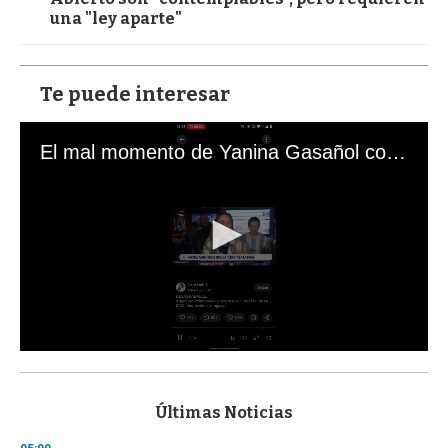
una "ley aparte"
Te puede interesar
El mal momento de Yanina Gasañol con un hincha argentino en "Subrayado"
0
s
e
c
Últimas Noticias
o
n