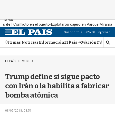
Tema
s del
Conflicto en el puerto
Explotaron cajero en Parque Miramar
día:
Suscribite al 50% OFF
Ingresar
M
e
Últimas Noticias
Información
El País +
Ovación
TV Show
n
M
u
o
s
t
EL PAÍS
MUNDO
r
a
Trump define si sigue pacto
r
b
con Irán o la habilita a fabricar
�
s
bomba atómica
q
u
e
d
08/05/2018, 08:51