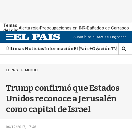
Temas
Alerta roja
Preocupaciones en INR
Bañados de Carrasco
del día:
Suscribite al 50% OFF
Ingresar
M
e
Últimas Noticias
Información
El País +
Ovación
TV Show
n
M
u
o
s
t
EL PAÍS
MUNDO
r
a
Trump confirmó que Estados
r
b
Unidos reconoce a Jerusalén
�
s
como capital de Israel
q
u
e
d
06/12/2017, 17:46