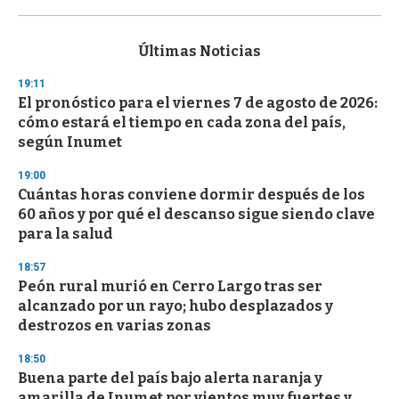
0
s
e
c
Últimas Noticias
o
n
19:11
d
El pronóstico para el viernes 7 de agosto de 2026:
s
o
cómo estará el tiempo en cada zona del país,
f
según Inumet
3
3
s
19:00
e
Cuántas horas conviene dormir después de los
c
60 años y por qué el descanso sigue siendo clave
o
n
para la salud
d
s
18:57
Peón rural murió en Cerro Largo tras ser
alcanzado por un rayo; hubo desplazados y
destrozos en varias zonas
18:50
Buena parte del país bajo alerta naranja y
amarilla de Inumet por vientos muy fuertes y