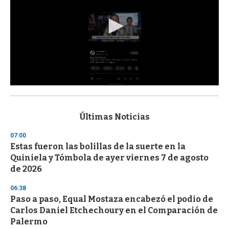
0
s
e
c
Últimas Noticias
o
n
07:00
d
Estas fueron las bolillas de la suerte en la
s
o
Quiniela y Tómbola de ayer viernes 7 de agosto
f
de 2026
3
3
s
06:38
e
Paso a paso, Equal Mostaza encabezó el podio de
c
Carlos Daniel Etchechoury en el Comparación de
o
n
Palermo
d