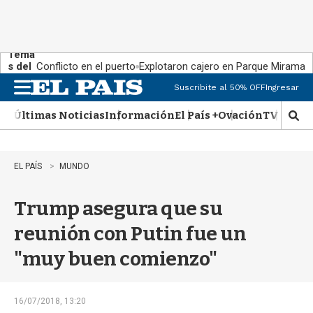
Tema
s del
Conflicto en el puerto
Explotaron cajero en Parque Miramar
día:
Suscribite al 50% OFF
Ingresar
M
e
Últimas Noticias
Información
El País +
Ovación
TV Show
n
M
u
o
s
t
EL PAÍS
MUNDO
r
a
Trump asegura que su
r
b
reunión con Putin fue un
�
s
"muy buen comienzo"
q
u
e
d
16/07/2018, 13:20