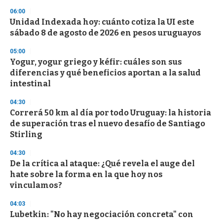
s
06:00
Unidad Indexada hoy: cuánto cotiza la UI este
sábado 8 de agosto de 2026 en pesos uruguayos
05:00
Yogur, yogur griego y kéfir: cuáles son sus
diferencias y qué beneficios aportan a la salud
intestinal
04:30
Correrá 50 km al día por todo Uruguay: la historia
de superación tras el nuevo desafío de Santiago
Stirling
04:30
De la crítica al ataque: ¿Qué revela el auge del
hate sobre la forma en la que hoy nos
vinculamos?
04:03
Lubetkin: "No hay negociación concreta" con