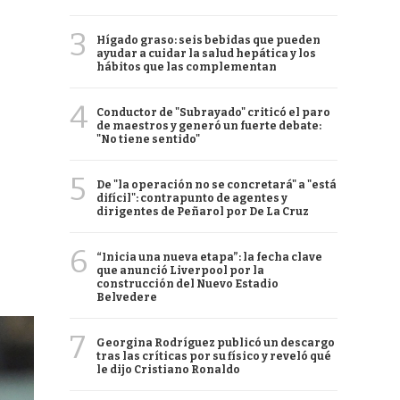
3
Hígado graso: seis bebidas que pueden
ayudar a cuidar la salud hepática y los
hábitos que las complementan
4
Conductor de "Subrayado" criticó el paro
de maestros y generó un fuerte debate:
"No tiene sentido"
5
De "la operación no se concretará" a "está
difícil": contrapunto de agentes y
dirigentes de Peñarol por De La Cruz
6
“Inicia una nueva etapa”: la fecha clave
que anunció Liverpool por la
construcción del Nuevo Estadio
Belvedere
7
Georgina Rodríguez publicó un descargo
tras las críticas por su físico y reveló qué
le dijo Cristiano Ronaldo