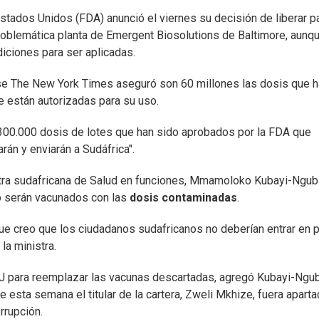
ados Unidos (FDA) anunció el viernes su decisión de liberar p
roblemática planta de Emergent Biosolutions de Baltimore, aunq
iciones para ser aplicadas.
nse The New York Times aseguró son 60 millones las dosis que 
e están autorizadas para su uso.
0.000 dosis de lotes que han sido aprobados por la FDA que
rán y enviarán a Sudáfrica".
istra sudafricana de Salud en funciones, Mmamoloko Kubayi-Ngub
o serán vacunados con las
dosis contaminadas
.
que creo que los ciudadanos sudafricanos no deberían entrar en 
la ministra.
J para reemplazar las vacunas descartadas, agregó Kubayi-Ngu
sta semana el titular de la cartera, Zweli Mkhize, fuera apart
rrupción.