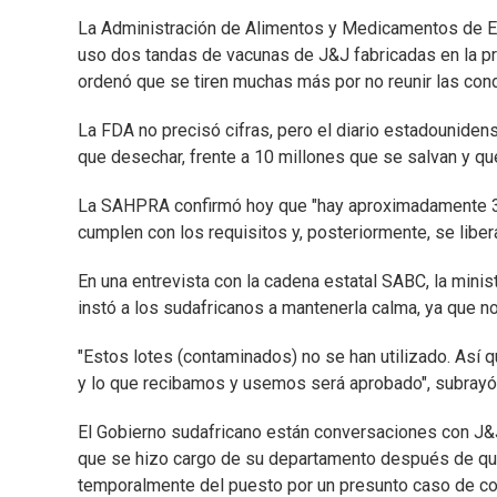
La Administración de Alimentos y Medicamentos de Est
uso dos tandas de vacunas de J&J fabricadas en la p
ordenó que se tiren muchas más por no reunir las cond
La FDA no precisó cifras, pero el diario estadounide
que desechar, frente a 10 millones que se salvan y qu
La SAHPRA confirmó hoy que "hay aproximadamente 30
cumplen con los requisitos y, posteriormente, se libera
En una entrevista con la cadena estatal SABC, la min
instó a los sudafricanos a mantenerla calma, ya que n
"Estos lotes (contaminados) no se han utilizado. Así 
y lo que recibamos y usemos será aprobado", subrayó 
El Gobierno sudafricano están conversaciones con J&
que se hizo cargo de su departamento después de que e
temporalmente del puesto por un presunto caso de co