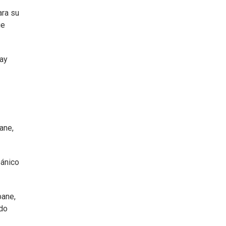
ara su
ue
hay
ane,
pánico
bane,
ado