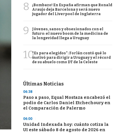
8
¡Bombazo! En España afirman que Ronald
Araujo deja Barcelona y será nuevo
jugador del Liverpool de Inglaterra
9
Jóvenes, sanos y obsesionados con el
futuro: el nuevo boom de la medicina de
la longevidad llega a Uruguay
10
“Es para elegidos”: Forlán contó qué lo
motivó para dirigir a Uruguay y el récord
de su abuelo como DT de la Celeste
Últimas Noticias
06:38
Paso a paso, Equal Mostaza encabezó el
podio de Carlos Daniel Etchechoury en
el Comparación de Palermo
06:00
Unidad Indexada hoy: cuánto cotiza la
UI este sábado 8 de agosto de 2026 en