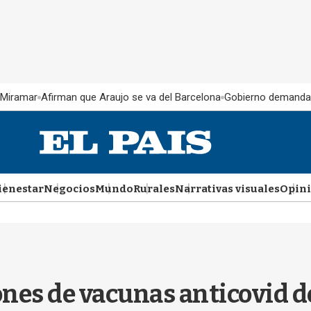
 Miramar
Afirman que Araujo se va del Barcelona
Gobierno demanda
ienestar
Negocios
Mundo
Rurales
Narrativas visuales
Opin
ones de vacunas anticovid de