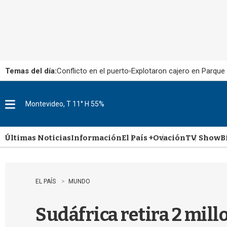
Temas del día:
Conflicto en el puerto
Explotaron cajero en Parque
Montevideo, T 11° H 55%
M
e
n
u
Últimas Noticias
Información
El País +
Ovación
TV Show
B
EL PAÍS
MUNDO
Sudáfrica retira 2 mill