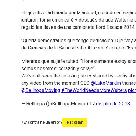
El ejecutivo, admirado por la actitud, no dudó en viaja
juntaron, tomaron un café y después de que Walter le co
regaló las llaves de una camioneta Ford Escape 2014. 
"Quería demostrarles que tengo dedicación. Dije 'voy a
de Ciencias de la Salud al sitio AL.com. Y agregó: "Es
Mientras que su jefe tuiteó: "Honestamente estoy ano
somos nosotros: corazón y coraje".
We've all seen the amazing story shared by Jenny abou
any video from the moment CEO
@LukeMarklin
thanke
@BellhopsMoving
#TheWorldNeedsMoreWalters
pic
— Bellhops (@BellhopsMoving)
17 de julio de 2018
¿Encontraste un error?
Reportar