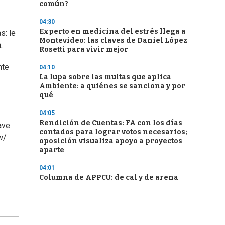
común?
04:30
Experto en medicina del estrés llega a
s: le
Montevideo: las claves de Daniel López
.
Rosetti para vivir mejor
nte
04:10
La lupa sobre las multas que aplica
Ambiente: a quiénes se sanciona y por
qué
04:05
Rendición de Cuentas: FA con los días
ave
contados para lograr votos necesarios;
w/
oposición visualiza apoyo a proyectos
aparte
04:01
Columna de APPCU: de cal y de arena