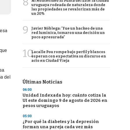
8
Ni Montevideo ni Punta del Este: la ciudad
uruguaya rodeada de naturaleza donde
las propiedades se revalorizan más de
un 20%
9
Javier Nóblega: "Fue un hackeo de una
resa
red lumínica, tomaron una decisión un
poco apresurada"
10
 que
Lacalle Pou rompe bajo perfil y blancos
esperan con expectativa su discurso en
acto en Ciudad Vieja
sa.
ña del
Últimas Noticias
06:00
Unidad Indexada hoy: cuánto cotiza la
UI este domingo 9 de agosto de 2026 en
pesos uruguayos
05:00
¿Por qué la diabetes y la depresión
forman una pareja cada vez más