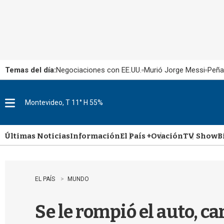
Temas del día:
Negociaciones con EE.UU.
Murió Jorge Messi
Peña
Montevideo, T 11° H 55%
M
e
n
u
Últimas Noticias
Información
El País +
Ovación
TV Show
B
EL PAÍS
MUNDO
Se le rompió el auto, c