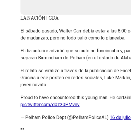
LA NACIÓN | GDA
El sábado pasado, Walter Carr debía estar a las 8:00 
de mudanzas, pero no todo salió como lo planeaba.
El día anterior advirtió que su auto no funcionaba y, pa
separan Birmingham de Pelham (en el estado de Alabam
El relato se viralizó a través de la publicación de Fac
Gracias a ese posteo en redes sociales, Luke Marklin,
joven novato.
Proud to have encountered this young man. He certain
pic.twitter.com/d0zz0PMvnv
— Pelham Police Dept (@PelhamPoliceAL)
16 de juli
","