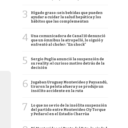
3
Hígado graso: seis bebidas que pueden
ayudar a cuidar la salud hepática y los
hábitos que las complementan
4
Una comunicadora de Canal 10 denunció
que un ómnibus la atropelló, lo siguió y
enfrentó al chofer: "En shock"
5
Sergio Puglia anunció la suspensión de
su reality: el curioso motivo detrás de la
decisión
6
Jugaban Uruguay Montevideo y Paysandú,
tiraron la pelota afuera y se produjo un
insólito accidente en la ruta
7
Lo que no se vio de la insólita suspensión
del partido entre Montevideo Cty Torque
y Peñarol en el Estadio Charrúa