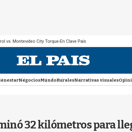
rol vs. Montevideo City Torque
En Clave País
ienestar
Negocios
Mundo
Rurales
Narrativas visuales
Opin
aminó 32 kilómetros para lleg