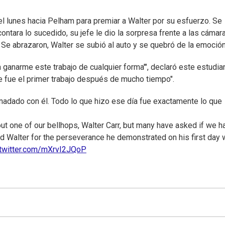
r el lunes hacia Pelham para premiar a Walter por su esfuerzo. Se
ntara lo sucedido, su jefe le dio la sorpresa frente a las cámara
Se abrazaron, Walter se subió al auto y se quebró de la emoción
 ganarme este trabajo de cualquier forma'", declaró este estudia
te fue el primer trabajo después de mucho tiempo".
nadado con él. Todo lo que hizo ese día fue exactamente lo que
t one of our bellhops, Walter Carr, but many have asked if we h
d Walter for the perseverance he demonstrated on his first day 
.twitter.com/mXrvI2JQoP