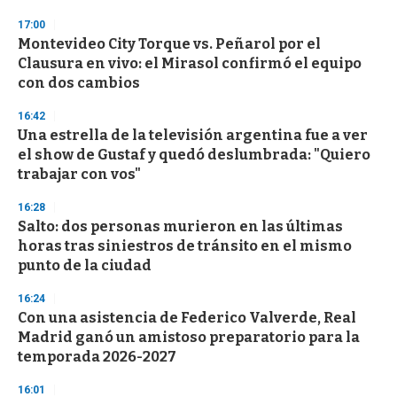
o
n
17:00
d
Montevideo City Torque vs. Peñarol por el
s
o
Clausura en vivo: el Mirasol confirmó el equipo
f
con dos cambios
3
3
s
16:42
e
Una estrella de la televisión argentina fue a ver
c
el show de Gustaf y quedó deslumbrada: "Quiero
o
n
trabajar con vos"
d
s
16:28
Salto: dos personas murieron en las últimas
horas tras siniestros de tránsito en el mismo
punto de la ciudad
16:24
Con una asistencia de Federico Valverde, Real
Madrid ganó un amistoso preparatorio para la
temporada 2026-2027
16:01