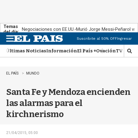
Temas
Negociaciones con EE.UU.
Murió Jorge Messi
Peñarol vs
del día:
Suscribite al 50% OFF
Ingresar
M
e
Últimas Noticias
Información
El País +
Ovación
TV Show
n
M
u
o
s
t
EL PAÍS
MUNDO
r
a
Santa Fe y Mendoza encienden
r
b
las alarmas para el
�
s
kirchnerismo
q
u
e
d
21/04/2015, 05:00