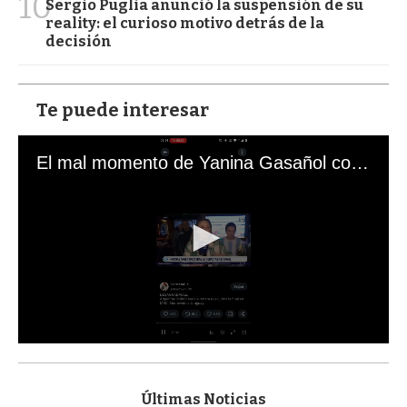
10
Sergio Puglia anunció la suspensión de su
reality: el curioso motivo detrás de la
decisión
Te puede interesar
El mal momento de Yanina Gasañol con un hincha argentino en "Subrayado"
0
s
e
c
Últimas Noticias