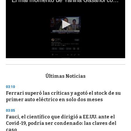
0
s
e
c
Últimas Noticias
o
n
03:10
d
Ferrari superó las críticas y agotó el stock de su
s
o
primer auto eléctrico en solo dos meses
f
3
03:05
3
s
Fauci, el científico que dirigió a EE.UU. ante el
e
Covid-19, podría ser condenado: las claves del
c
caso
o