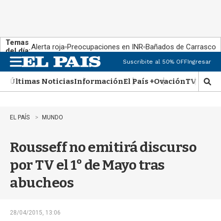
Temas
Alerta roja
Preocupaciones en INR
Bañados de Carrasco
del día:
Suscribite al 50% OFF
Ingresar
M
e
Últimas Noticias
Información
El País +
Ovación
TV Show
n
M
u
o
s
t
EL PAÍS
MUNDO
r
a
Rousseff no emitirá discurso
r
b
por TV el 1° de Mayo tras
�
s
abucheos
q
u
e
d
28/04/2015, 13:06