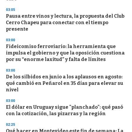
n
d
03:05
s
Pausa entre vinos y lectura, la propuesta del Club
Cerro Chapeu para conectar con el tiempo
presente
03:00
Fideicomiso ferroviario: la herramienta que
impulsa el gobierno y que la oposición cuestiona
por su “enorme laxitud” y falta de límites
03:00
De los silbidos en junio a los aplausos en agosto:
qué cambió en Peñarol en 35 días para elevar su
nivel
03:00
El dólar en Uruguay sigue "planchado": qué pasó
con la cotización, las pizarras y la región
02:25
Qué hacer en Montevideo este fin de semana: La