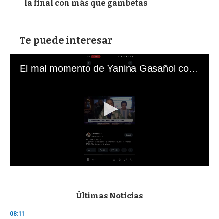
la final con más que gambetas
Te puede interesar
El mal momento de Yanina Gasañol con un hincha argentino en "Subrayado"
0
s
e
c
Últimas Noticias
o
n
08:11
d