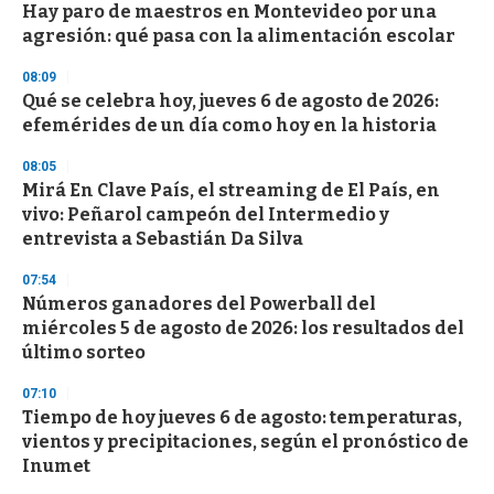
Hay paro de maestros en Montevideo por una
s
o
agresión: qué pasa con la alimentación escolar
f
3
08:09
3
s
Qué se celebra hoy, jueves 6 de agosto de 2026:
e
efemérides de un día como hoy en la historia
c
o
08:05
n
d
Mirá En Clave País, el streaming de El País, en
s
vivo: Peñarol campeón del Intermedio y
entrevista a Sebastián Da Silva
07:54
Números ganadores del Powerball del
miércoles 5 de agosto de 2026: los resultados del
último sorteo
07:10
Tiempo de hoy jueves 6 de agosto: temperaturas,
vientos y precipitaciones, según el pronóstico de
Inumet