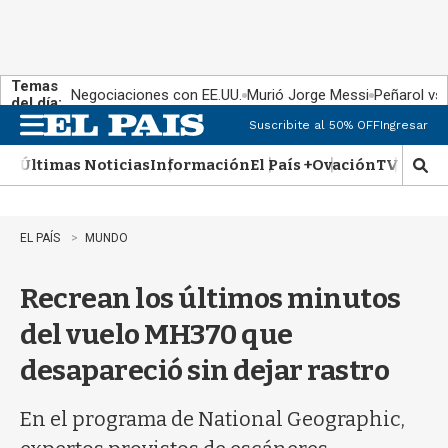
Temas
Negociaciones con EE.UU.
Murió Jorge Messi
Peñarol vs
del día:
Suscribite al 50% OFF
Ingresar
M
e
Últimas Noticias
Información
El País +
Ovación
TV Show
n
M
u
o
s
t
EL PAÍS
MUNDO
r
a
Recrean los últimos minutos
r
b
del vuelo MH370 que
�
s
desapareció sin dejar rastro
q
u
e
En el programa de National Geographic,
d