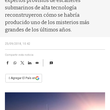
expertos provistos de escáneres
a
submarinos de alta tecnología
reconstruyeron cómo se habría
producido uno de los misterios más
grandes de los últimos años.
25/09/2018, 10:42
Compartir esta noticia
F
W
T
L
E
a
h
w
i
m
c
a
i
n
a
e
t
t
k
i
+
Agregar El País en
b
s
t
e
l
o
A
e
d
o
p
r
I
k
p
n