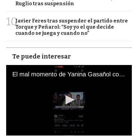
Ruglio tras suspensión
10
Javier Feres tras suspender el partido entre
Torque y Peñarol: “Soy yo el que decide
cuando se juega y cuando no”
Te puede interesar
El mal momento de Yanina Gasañol con un hincha argentino en "Subrayado"
0