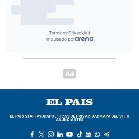
EL PAÍS STAFF
AYUDA
POLÍTICAS DE PRIVACIDAD
MAPA DEL SITIO
ANUNCIANTES
f
t
i
l
y
t
g
w
t