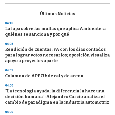
s
e
c
Últimas Noticias
o
n
04:10
d
La lupa sobre las multas que aplica Ambiente: a
s
o
quiénes se sanciona y por qué
f
3
04:05
3
s
Rendición de Cuentas: FA con los días contados
e
para lograr votos necesarios; oposición visualiza
c
apoyo a proyectos aparte
o
n
d
04:01
s
Columna de APPCU: de cal y de arena
04:00
“La tecnología ayuda; la diferencia la hace una
decisión humana”: Alejandro Curcio analiza el
cambio de paradigma en la industria automotriz
04:00