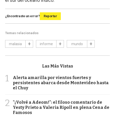
el sur del océano Índico.
¿Encontraste un error?
Reportar
Temas relacionados
malasia
informe
mundo
Las Más Vistas
1
Alerta amarilla por vientos fuertes y
persistentes abarca desde Montevideo hasta
el Chuy
2
"¡Volvé a Adeom!": el filoso comentario de
Yesty Prieto a Valeria Ripoll en plena Cena de
Famosos