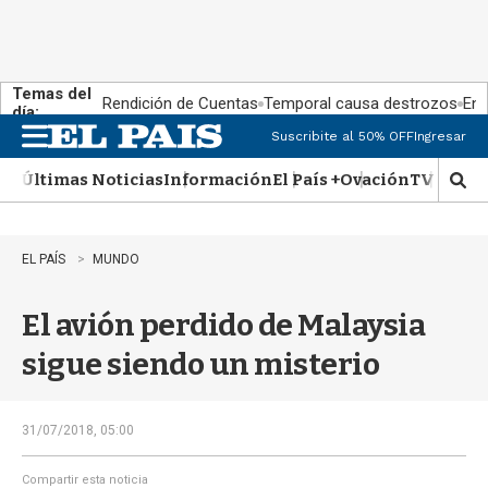
Temas del
Rendición de Cuentas
Temporal causa destrozos
En 
día:
Suscribite al 50% OFF
Ingresar
M
e
Últimas Noticias
Información
El País +
Ovación
TV Show
n
M
u
o
s
t
EL PAÍS
MUNDO
r
a
El avión perdido de Malaysia
r
b
sigue siendo un misterio
�
s
q
u
31/07/2018, 05:00
e
d
Compartir esta noticia