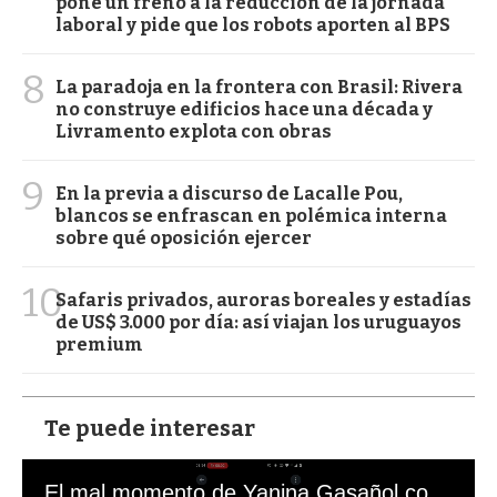
pone un freno a la reducción de la jornada
laboral y pide que los robots aporten al BPS
8
La paradoja en la frontera con Brasil: Rivera
no construye edificios hace una década y
Livramento explota con obras
9
En la previa a discurso de Lacalle Pou,
blancos se enfrascan en polémica interna
sobre qué oposición ejercer
10
Safaris privados, auroras boreales y estadías
de US$ 3.000 por día: así viajan los uruguayos
premium
Te puede interesar
El mal momento de Yanina Gasañol con un hincha argentino en "Subrayado"