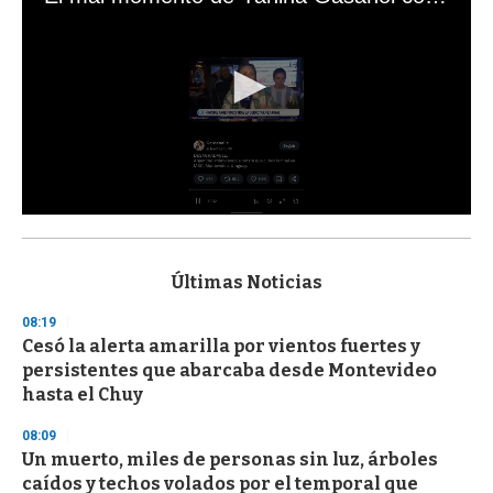
0
s
e
c
Últimas Noticias
o
n
08:19
d
Cesó la alerta amarilla por vientos fuertes y
s
o
persistentes que abarcaba desde Montevideo
f
hasta el Chuy
3
3
s
08:09
e
Un muerto, miles de personas sin luz, árboles
c
caídos y techos volados por el temporal que
o