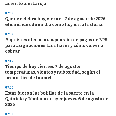
n
ameritó alerta roja
d
s
07:52
Qué se celebra hoy, viernes 7 de agosto de 2026:
efemérides de un día como hoy en la historia
07:39
A quiénes afecta la suspensión de pagos de BPS
para asignaciones familiares y cómo volver a
cobrar
07:10
Tiempo de hoy viernes 7 de agosto:
temperaturas, vientos y nubosidad, según el
pronóstico de Inumet
07:00
Estas fueron las bolillas de la suerte en la
Quiniela y Tómbola de ayer jueves 6 de agosto de
2026
07:00