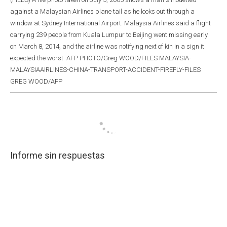
against a Malaysian Airlines plane tail as he looks out through a
window at Sydney International Airport. Malaysia Airlines said a flight
carrying 239 people from Kuala Lumpur to Beijing went missing early
on March 8, 2014, and the airline was notifying next of kin in a sign it
expected the worst. AFP PHOTO/Greg WOOD/FILES MALAYSIA-
MALAYSIAAIRLINES-CHINA-TRANSPORT-ACCIDENT-FIREFLY-FILES
GREG WOOD/AFP
Informe sin respuestas