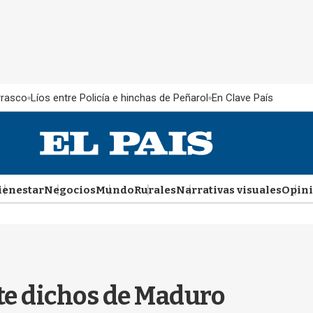
rrasco
Líos entre Policía e hinchas de Peñarol
En Clave País
ienestar
Negocios
Mundo
Rurales
Narrativas visuales
Opin
te dichos de Maduro