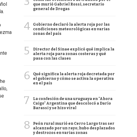
3
añol
que murió Gabriel Rossi, secretario
general de Drogas
a.
4
o
Gobierno declaró la alerta roja por las
condiciones meteorológicas en varias
edezma
zonas del país
5
Director del Sinae explicó qué implica la
ante
alerta roja para zonas costeras y qué
pasa con las clases
6
Qué significa la alerta roja decretada por
el gobierno y cómo se activa la operativa
 he
en el país
llo,
se
7
La confesión de una uruguaya en "Ahora
Caigo" Argentina que descolocó a Darío
Barassi y se hizo viral
8
Peón rural murió en Cerro Largo tras ser
alcanzado por un rayo; hubo desplazados
y destrozos en varias zonas