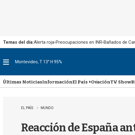
Temas del día:
Alerta roja
Preocupaciones en INR
Bañados de Ca
Montevideo, T 13° H 95%
M
e
n
u
Últimas Noticias
Información
El País +
Ovación
TV Show
B
EL PAÍS
MUNDO
Reacción de España an