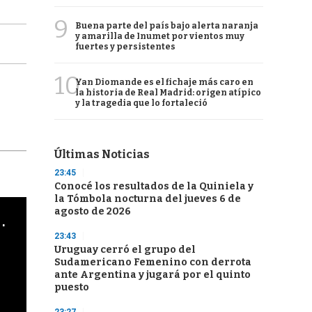
9
Buena parte del país bajo alerta naranja
y amarilla de Inumet por vientos muy
fuertes y persistentes
10
Yan Diomande es el fichaje más caro en
la historia de Real Madrid: origen atípico
y la tragedia que lo fortaleció
Últimas Noticias
23:45
Conocé los resultados de la Quiniela y
la Tómbola nocturna del jueves 6 de
agosto de 2026
cha argentino en "Subrayado"
23:43
Uruguay cerró el grupo del
Sudamericano Femenino con derrota
ante Argentina y jugará por el quinto
puesto