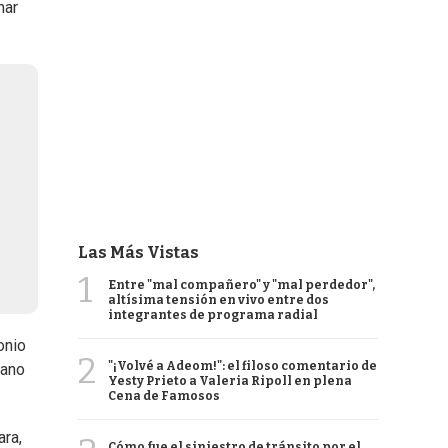
mar
Las Más Vistas
1
Entre "mal compañero" y "mal perdedor",
altísima tensión en vivo entre dos
integrantes de programa radial
onio
2
"¡Volvé a Adeom!": el filoso comentario de
iano
Yesty Prieto a Valeria Ripoll en plena
Cena de Famosos
ra,
Cómo fue el siniestro de tránsito por el