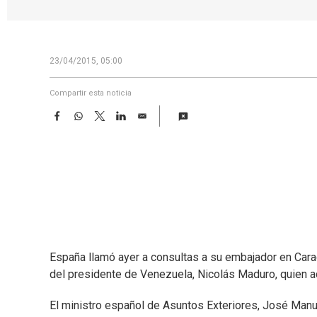
23/04/2015, 05:00
Compartir esta noticia
F
W
T
L
E
a
h
w
i
m
c
a
i
n
a
e
t
t
k
i
b
s
t
e
l
o
A
e
d
o
p
r
I
k
p
n
España llamó ayer a consultas a su embajador en Cara
del presidente de Venezuela, Nicolás Maduro, quien a
El ministro español de Asuntos Exteriores, José Manue