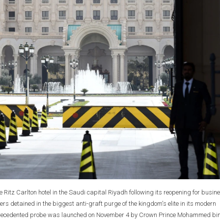
Ritz Carlton hotel in the Saudi capital Riyadh following its reopening for busin
rs detained in the biggest anti-graft purge of the kingdom's elite in its modern
e unprecedented probe was launched on November 4 by Crown Prince Mohammed bi