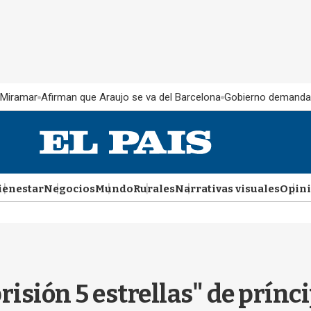
 Miramar
Afirman que Araujo se va del Barcelona
Gobierno demanda
ienestar
Negocios
Mundo
Rurales
Narrativas visuales
Opin
prisión 5 estrellas" de prínc