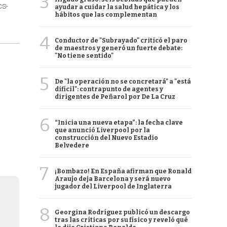
3
CS-
ayudar a cuidar la salud hepática y los
hábitos que las complementan
4
Conductor de "Subrayado" criticó el paro
de maestros y generó un fuerte debate:
"No tiene sentido"
5
De "la operación no se concretará" a "está
difícil": contrapunto de agentes y
dirigentes de Peñarol por De La Cruz
6
“Inicia una nueva etapa”: la fecha clave
que anunció Liverpool por la
construcción del Nuevo Estadio
Belvedere
7
¡Bombazo! En España afirman que Ronald
Araujo deja Barcelona y será nuevo
jugador del Liverpool de Inglaterra
8
Georgina Rodríguez publicó un descargo
tras las críticas por su físico y reveló qué