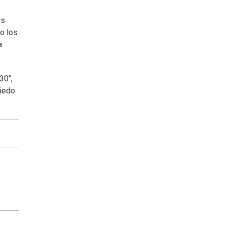
es
ro los
a
30",
miedo