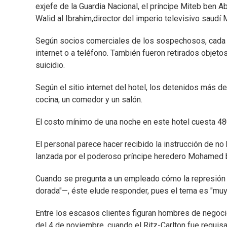
exjefe de la Guardia Nacional, el príncipe Miteb ben Ab
Walid al Ibrahim,director del imperio televisivo saudí
Según socios comerciales de los sospechosos, cada de
internet o a teléfono. También fueron retirados objeto
suicidio.
Según el sitio internet del hotel, los detenidos más d
cocina, un comedor y un salón.
El costo mínimo de una noche en este hotel cuesta 48
El personal parece hacer recibido la instrucción de no
lanzada por el poderoso príncipe heredero Mohamed 
Cuando se pregunta a un empleado cómo la represión 
dorada"—, éste elude responder, pues el tema es "muy
Entre los escasos clientes figuran hombres de negoci
del 4 de noviembre, cuando el Ritz-Carlton fue requis