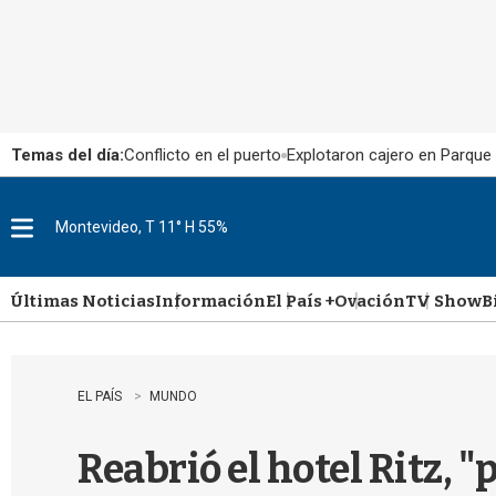
Temas del día:
Conflicto en el puerto
Explotaron cajero en Parque
Montevideo, T 11° H 55%
M
e
n
u
Últimas Noticias
Información
El País +
Ovación
TV Show
B
EL PAÍS
MUNDO
Reabrió el hotel Ritz, "