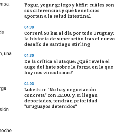
ensa,
Yogur, yogur griego y kéfir: cuáles son
sus diferencias y qué beneficios
aportan a la salud intestinal
04:30
 de
Correrá 50 km al día por todo Uruguay:
la historia de superación tras el nuevo
desafío de Santiago Stirling
n, una
04:30
De la crítica al ataque: ¿Qué revela el
auge del hate sobre la forma en la que
hoy nos vinculamos?
04:03
rga
Lubetkin: "No hay negociación
concreta" con EE.UU. y, si llegan
deportados, tendrán prioridad
"uruguayos detenidos"
sión
 noche