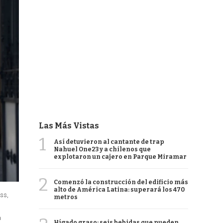
Las Más Vistas
1
Así detuvieron al cantante de trap
Nahuel One23 y a chilenos que
explotaron un cajero en Parque Miramar
2
Comenzó la construcción del edificio más
alto de América Latina: superará los 470
ess,
metros
n
Hígado graso: seis bebidas que pueden