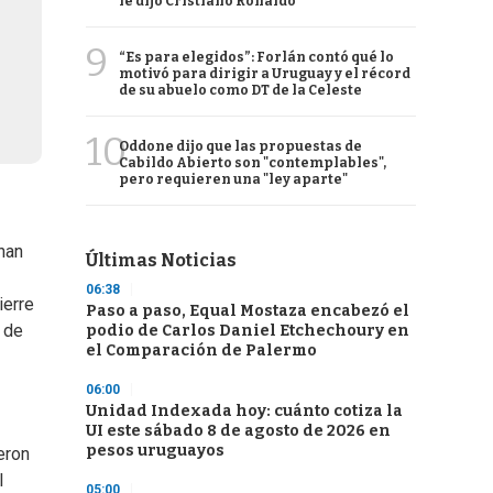
le dijo Cristiano Ronaldo
9
“Es para elegidos”: Forlán contó qué lo
motivó para dirigir a Uruguay y el récord
de su abuelo como DT de la Celeste
10
Oddone dijo que las propuestas de
Cabildo Abierto son "contemplables",
pero requieren una "ley aparte"
nan
Últimas Noticias
06:38
ierre
Paso a paso, Equal Mostaza encabezó el
 de
podio de Carlos Daniel Etchechoury en
el Comparación de Palermo
06:00
Unidad Indexada hoy: cuánto cotiza la
UI este sábado 8 de agosto de 2026 en
pesos uruguayos
eron
l
05:00