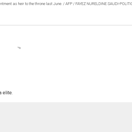
intment as heir to the throne last June. / AFP / FAYEZ NURELDINE SAUDI-POLITI
elite.