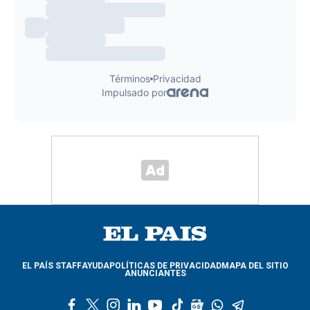
EL PAÍS STAFF
AYUDA
POLÍTICAS DE PRIVACIDAD
MAPA DEL SITIO
ANUNCIANTES
f
t
i
l
y
t
g
w
t