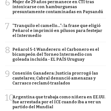
6
Mujer de 29 años permanece en CTI tras
intoxicarse con hamburguesas
presuntamente contaminadas en Paysandú
7
"Tranquilo el camello...": la frase que eligió
Peñarol e imprimió en pilusos para festejar
el Intermedio
8
Peñarol 5-1 Wanderers: el Carbonero es el
bicampeón del Torneo Intermedio con
goleada incluida - EL PAÍS Uruguay
9
Conexión Ganadera: Justicia prorrogó las
cautelares; Cabral denunció amenazas y
Carrasco reclamó traslados
10
Argentina que trabaja como niñera en EE.UU.
fue arrestada por el ICE cuando iba a ver un
partido del Mundial