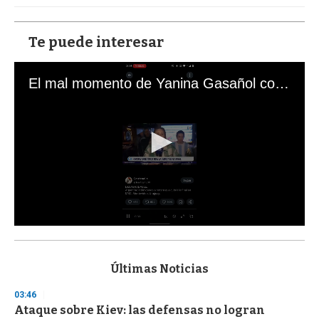
Te puede interesar
El mal momento de Yanina Gasañol con un hincha argentino en "Subrayado"
0
s
e
c
Últimas Noticias
o
n
03:46
d
Ataque sobre Kiev: las defensas no logran
s