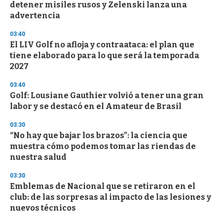
o
detener misiles rusos y Zelenski lanza una
f
advertencia
3
3
s
03:40
e
El LIV Golf no afloja y contraataca: el plan que
c
tiene elaborado para lo que será la temporada
o
n
2027
d
s
03:40
Golf: Lousiane Gauthier volvió a tener una gran
labor y se destacó en el Amateur de Brasil
03:30
“No hay que bajar los brazos”: la ciencia que
muestra cómo podemos tomar las riendas de
nuestra salud
03:30
Emblemas de Nacional que se retiraron en el
club: de las sorpresas al impacto de las lesiones y
nuevos técnicos