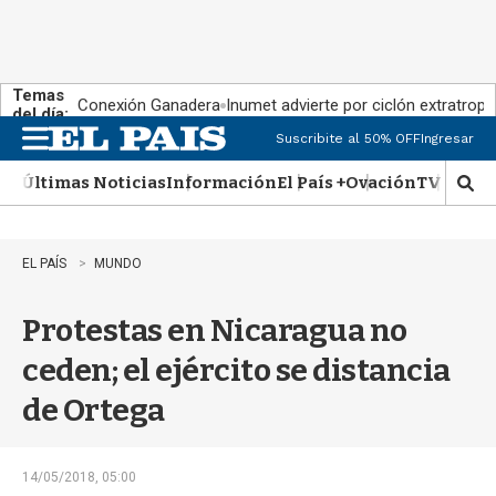
Temas
Conexión Ganadera
Inumet advierte por ciclón extratropi
del día:
Suscribite al 50% OFF
Ingresar
M
e
Últimas Noticias
Información
El País +
Ovación
TV Show
n
M
u
o
s
t
EL PAÍS
MUNDO
r
a
Protestas en Nicaragua no
r
b
ceden; el ejército se distancia
�
s
de Ortega
q
u
e
d
14/05/2018, 05:00