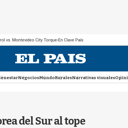
rol vs. Montevideo City Torque
En Clave País
ienestar
Negocios
Mundo
Rurales
Narrativas visuales
Opin
rea del Sur al tope