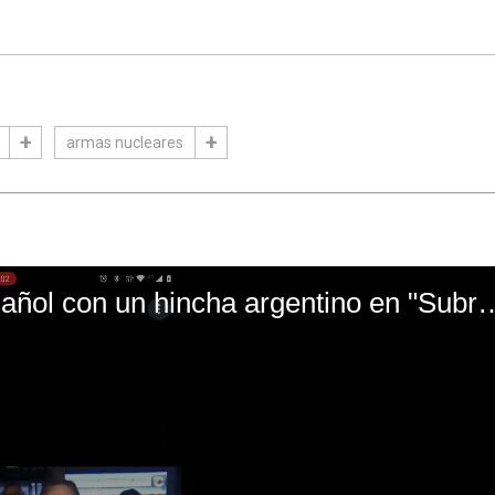
armas nucleares
El mal momento de Yanina Gasañol con un hin