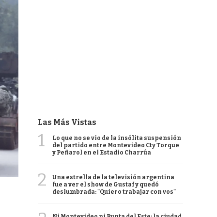
Las Más Vistas
1
Lo que no se vio de la insólita suspensión
del partido entre Montevideo Cty Torque
y Peñarol en el Estadio Charrúa
2
Una estrella de la televisión argentina
fue a ver el show de Gustaf y quedó
deslumbrada: "Quiero trabajar con vos"
Ni Montevideo ni Punta del Este: la ciudad