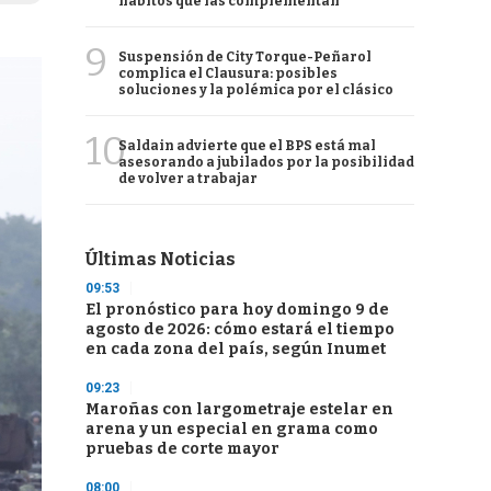
hábitos que las complementan
9
Suspensión de City Torque-Peñarol
complica el Clausura: posibles
soluciones y la polémica por el clásico
10
Saldain advierte que el BPS está mal
asesorando a jubilados por la posibilidad
de volver a trabajar
Últimas Noticias
09:53
El pronóstico para hoy domingo 9 de
agosto de 2026: cómo estará el tiempo
en cada zona del país, según Inumet
09:23
Maroñas con largometraje estelar en
arena y un especial en grama como
pruebas de corte mayor
08:00