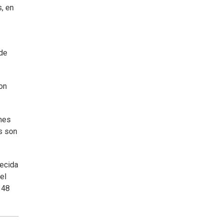
, en
 de
on
ones
s son
lecida
el
 48