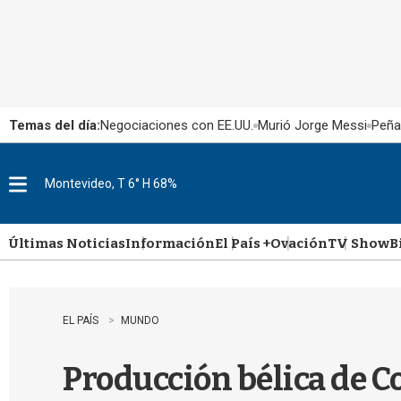
Temas del día:
Negociaciones con EE.UU.
Murió Jorge Messi
Peña
Montevideo, T 6° H 68%
M
e
n
u
Últimas Noticias
Información
El País +
Ovación
TV Show
B
EL PAÍS
MUNDO
Producción bélica de Co