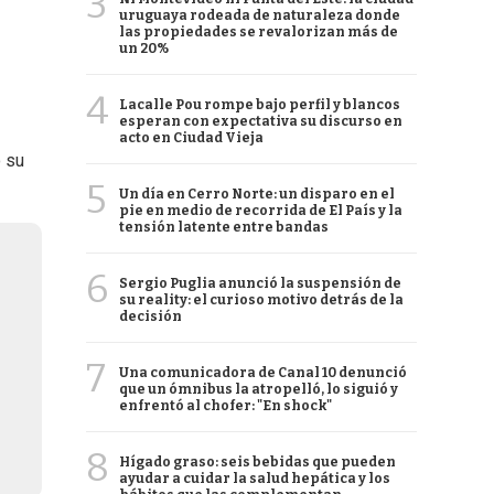
3
uruguaya rodeada de naturaleza donde
las propiedades se revalorizan más de
un 20%
4
Lacalle Pou rompe bajo perfil y blancos
esperan con expectativa su discurso en
acto en Ciudad Vieja
o su
5
Un día en Cerro Norte: un disparo en el
pie en medio de recorrida de El País y la
tensión latente entre bandas
6
Sergio Puglia anunció la suspensión de
su reality: el curioso motivo detrás de la
decisión
7
Una comunicadora de Canal 10 denunció
que un ómnibus la atropelló, lo siguió y
enfrentó al chofer: "En shock"
8
Hígado graso: seis bebidas que pueden
ayudar a cuidar la salud hepática y los