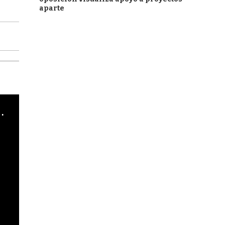
aparte
cha argentino en "Subrayado"