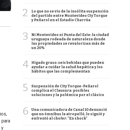
2
Lo que no se vio de la insólita suspensión
del partido entre Montevideo Cty Torque
y Peñarol en el Estadio Charrúa
3
Ni Montevideo ni Punta del Este: la ciudad
uruguaya rodeada de naturaleza donde
las propiedades se revalorizan más de
un 20%
4
Hígado graso: seis bebidas que pueden
ayudar a cuidar la salud hepática y los
hábitos que las complementan
5
Suspensión de City Torque-Peñarol
complica el Clausura: posibles
soluciones y la polémica por el clásico
6
Una comunicadora de Canal 10 denunció
ios,
que un ómnibus la atropelló, lo siguió y
enfrentó al chofer: "En shock"
s para
 y