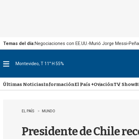
Temas del día:
Negociaciones con EE.UU.
Murió Jorge Messi
Peña
Montevideo, T 11° H 55%
M
e
n
u
Últimas Noticias
Información
El País +
Ovación
TV Show
B
EL PAÍS
MUNDO
Presidente de Chile re