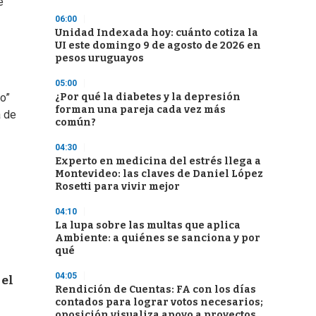
e
06:00
Unidad Indexada hoy: cuánto cotiza la
UI este domingo 9 de agosto de 2026 en
pesos uruguayos
05:00
¿Por qué la diabetes y la depresión
o”
forman una pareja cada vez más
a de
común?
04:30
Experto en medicina del estrés llega a
Montevideo: las claves de Daniel López
Rosetti para vivir mejor
04:10
La lupa sobre las multas que aplica
Ambiente: a quiénes se sanciona y por
qué
04:05
 el
Rendición de Cuentas: FA con los días
contados para lograr votos necesarios;
oposición visualiza apoyo a proyectos