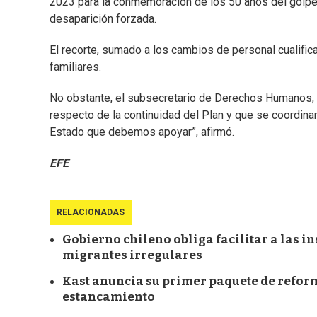
2023 para la conmemoración de los 50 años del golpe m
desaparición forzada.
El recorte, sumado a los cambios de personal cualifica
familiares.
No obstante, el subsecretario de Derechos Humanos, Pa
respecto de la continuidad del Plan y que se coordina
Estado que debemos apoyar”, afirmó.
EFE
RELACIONADAS
Gobierno chileno obliga facilitar a las i
migrantes irregulares
Kast anuncia su primer paquete de reform
estancamiento