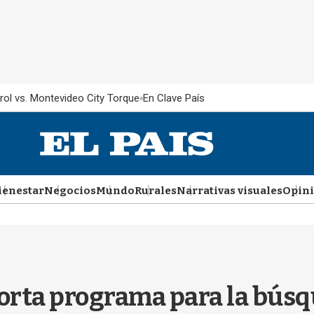
rol vs. Montevideo City Torque
En Clave País
ienestar
Negocios
Mundo
Rurales
Narrativas visuales
Opin
corta programa para la bús