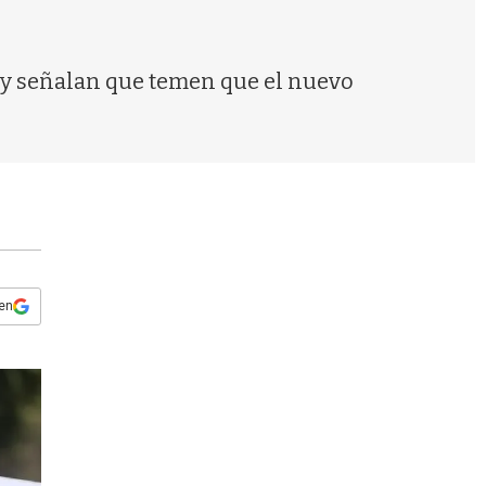
s
q
u
e
t y señalan que temen que el nuevo
d
a
 en