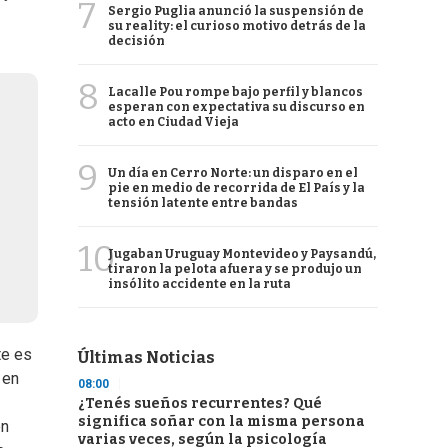
7
Sergio Puglia anunció la suspensión de
su reality: el curioso motivo detrás de la
decisión
8
Lacalle Pou rompe bajo perfil y blancos
esperan con expectativa su discurso en
acto en Ciudad Vieja
9
Un día en Cerro Norte: un disparo en el
pie en medio de recorrida de El País y la
tensión latente entre bandas
10
Jugaban Uruguay Montevideo y Paysandú,
tiraron la pelota afuera y se produjo un
insólito accidente en la ruta
te es
Últimas Noticias
 en
08:00
¿Tenés sueños recurrentes? Qué
significa soñar con la misma persona
en
varias veces, según la psicología