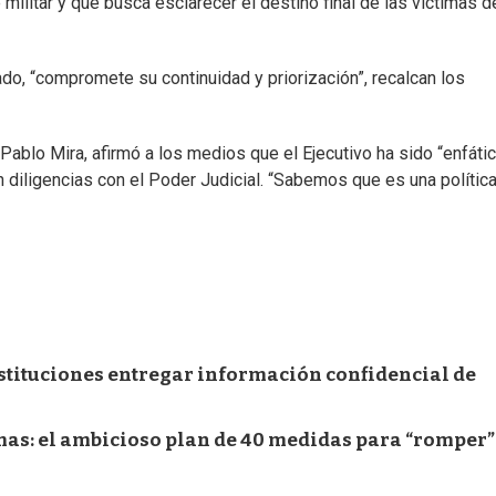
ilitar y que busca esclarecer el destino final de las víctimas d
do, “compromete su continuidad y priorización”, recalcan los
blo Mira, afirmó a los medios que el Ejecutivo ha sido “enfátic
n diligencias con el Poder Judicial. “Sabemos que es una polític
nstituciones entregar información confidencial de
as: el ambicioso plan de 40 medidas para “romper”