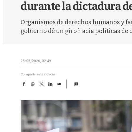
durante la dictadura d
Organismos de derechos humanos y famil
gobierno dé un giro hacia políticas de 
25/05/2026, 02:49
Compartir esta noticia
F
W
T
L
E
a
h
w
i
m
c
a
i
n
a
e
t
t
k
i
b
s
t
e
l
o
A
e
d
o
p
r
I
k
p
n