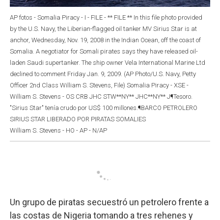
AP fotos - Somalia Piracy - I - FILE - ** FILE ** In this file photo provided
by the U.S. Navy, the Liberian-flagged oil tanker MV Sirius Star is at
anchor, Wednesday, Nov. 19, 2008 in the Indian Ocean, off the coast of
Somalia. A negotiator for Somali pirates says they have released oil-
laden Saudi supertanker. The ship owner Vela International Marine Ltd
declined to comment Friday Jan. 9, 2009. (AP Photo/U.S. Navy, Petty
Officer 2nd Class William S. Stevens, File) Somalia Piracy - XSE -
William S. Stevens - OS CRB JHC STW**NY** JHC**NY** J¶Tesoro.
"Sirius Star" tenía crudo por US$ 100 millones.¶BARCO PETROLERO
SIRIUS STAR LIBERADO POR PIRATAS SOMALIES
William S. Stevens - HO - AP - N/AP
Un grupo de piratas secuestró un petrolero frente a
las costas de Nigeria tomando a tres rehenes y