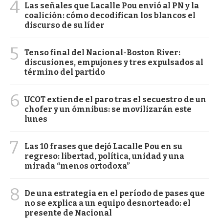
4
Las señales que Lacalle Pou envió al PN y la
coalición: cómo decodifican los blancos el
discurso de su líder
5
Tenso final del Nacional-Boston River:
discusiones, empujones y tres expulsados al
término del partido
6
UCOT extiende el paro tras el secuestro de un
chofer y un ómnibus: se movilizarán este
lunes
7
Las 10 frases que dejó Lacalle Pou en su
regreso: libertad, política, unidad y una
mirada “menos ortodoxa”
8
De una estrategia en el período de pases que
no se explica a un equipo desnorteado: el
presente de Nacional