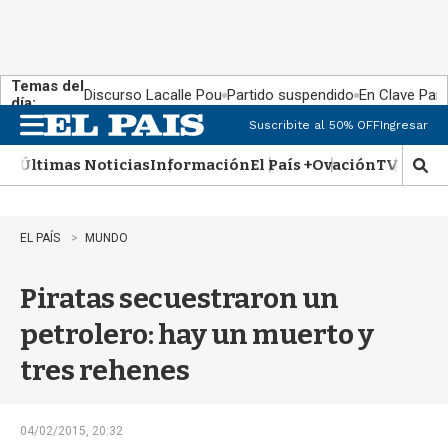
Temas del
Discurso Lacalle Pou
Partido suspendido
En Clave País
día:
Suscribite al 50% OFF
Ingresar
M
e
Últimas Noticias
Información
El País +
Ovación
TV Show
n
M
u
o
s
t
EL PAÍS
MUNDO
r
a
Piratas secuestraron un
r
b
petrolero: hay un muerto y
�
s
tres rehenes
q
u
e
d
04/02/2015, 20:32