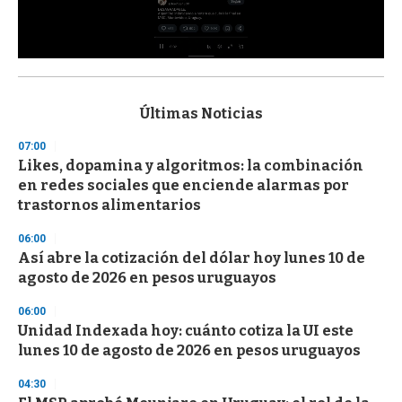
0
s
e
c
Últimas Noticias
o
n
07:00
d
Likes, dopamina y algoritmos: la combinación
s
o
en redes sociales que enciende alarmas por
f
trastornos alimentarios
3
3
s
06:00
e
Así abre la cotización del dólar hoy lunes 10 de
c
agosto de 2026 en pesos uruguayos
o
n
d
06:00
s
Unidad Indexada hoy: cuánto cotiza la UI este
lunes 10 de agosto de 2026 en pesos uruguayos
04:30