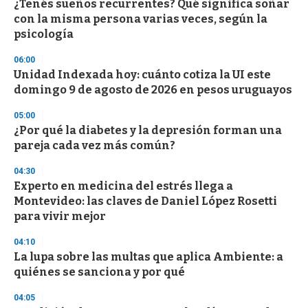
¿Tenés sueños recurrentes? Qué significa soñar
s
o
con la misma persona varias veces, según la
f
psicología
3
3
s
06:00
e
Unidad Indexada hoy: cuánto cotiza la UI este
c
domingo 9 de agosto de 2026 en pesos uruguayos
o
n
d
05:00
s
¿Por qué la diabetes y la depresión forman una
pareja cada vez más común?
04:30
Experto en medicina del estrés llega a
Montevideo: las claves de Daniel López Rosetti
para vivir mejor
04:10
La lupa sobre las multas que aplica Ambiente: a
quiénes se sanciona y por qué
04:05