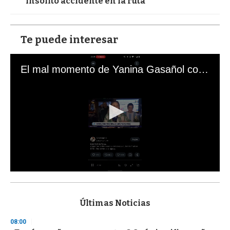
insólito accidente en la ruta
Te puede interesar
El mal momento de Yanina Gasañol con un hincha argentino en "Subrayado"
0
s
e
c
Últimas Noticias
o
n
08:00
d