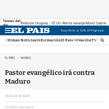
Temas del
Relación Uruguay - EE.UU.
Alerta naranja
Murió Gabriel 
día:
Suscribite al 50% OFF
Ingresar
M
e
Últimas Noticias
Información
El País +
Ovación
TV Show
n
M
u
o
s
t
EL PAÍS
MUNDO
r
a
Pastor evangélico irá contra
r
b
Maduro
�
s
q
u
19/02/2018, 06:00
e
d
Compartir esta noticia