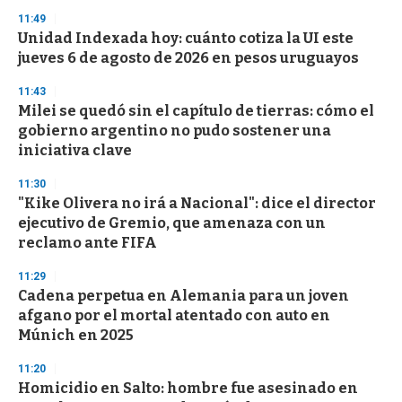
3
s
11:49
e
Unidad Indexada hoy: cuánto cotiza la UI este
c
jueves 6 de agosto de 2026 en pesos uruguayos
o
n
d
11:43
s
Milei se quedó sin el capítulo de tierras: cómo el
gobierno argentino no pudo sostener una
iniciativa clave
11:30
"Kike Olivera no irá a Nacional": dice el director
ejecutivo de Gremio, que amenaza con un
reclamo ante FIFA
11:29
Cadena perpetua en Alemania para un joven
afgano por el mortal atentado con auto en
Múnich en 2025
11:20
Homicidio en Salto: hombre fue asesinado en