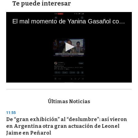
Te puede interesar
El mal momento de Yanina Gasañol con un hincha argentino en "Subrayado"
0
s
e
c
Últimas Noticias
o
n
11:55
d
De “gran exhibición” al “deslumbre”: así vieron
s
o
en Argentina otra gran actuación de Leonel
f
Jaime en Peñarol
3