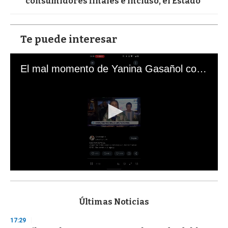
consumidores finales e incluso, el Estado"
Te puede interesar
El mal momento de Yanina Gasañol con un hincha argentino en "Subrayado"
0
s
e
c
Últimas Noticias
o
n
17:29
d