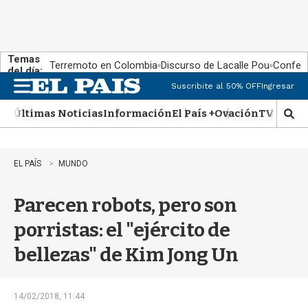
Temas
Terremoto en Colombia
Discurso de Lacalle Pou
Confere
del día:
Suscribite al 50% OFF
Ingresar
M
e
Últimas Noticias
Información
El País +
Ovación
TV Show
n
M
u
o
s
t
EL PAÍS
MUNDO
r
a
Parecen robots, pero son
r
b
porristas: el "ejército de
�
s
bellezas" de Kim Jong Un
q
u
e
d
14/02/2018, 11:44