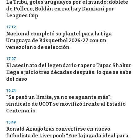
La Tribu, goles uruguayos por el mundo: doblete
s
o
de Pollero, Roldán en racha y Damiani por
f
Leagues Cup
3
3
s
17:12
e
Nacional completó su plantel para la Liga
c
Uruguaya de Básquetbol 2026-27 con un
o
n
venezolano de selección
d
s
17:07
El asesinato del legendario rapero Tupac Shakur
llega a juicio tres décadas después: lo que se sabe
del caso
16:24
"Se pasó un límite, ya no se aguanta más":
sindicato de UCOT se movilizó frente al Estadio
Centenario
15:49
Ronald Araujo tras convertirse en nuevo
futbolista de Liverpool: “Fue la jugada ideal para