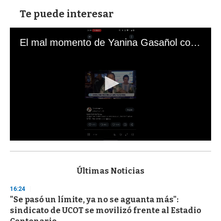
Te puede interesar
El mal momento de Yanina Gasañol con un hincha argentino en "Subrayado"
0
s
e
c
Últimas Noticias
o
n
16:24
d
"Se pasó un límite, ya no se aguanta más":
s
o
sindicato de UCOT se movilizó frente al Estadio
f