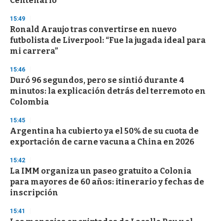
Centenario
3
3
s
15:49
e
Ronald Araujo tras convertirse en nuevo
c
futbolista de Liverpool: “Fue la jugada ideal para
o
n
mi carrera”
d
s
15:46
Duró 96 segundos, pero se sintió durante 4
minutos: la explicación detrás del terremoto en
Colombia
15:45
Argentina ha cubierto ya el 50% de su cuota de
exportación de carne vacuna a China en 2026
15:42
La IMM organiza un paseo gratuito a Colonia
para mayores de 60 años: itinerario y fechas de
inscripción
15:41