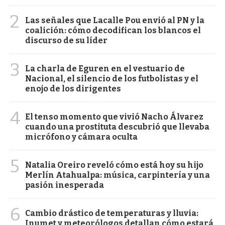
2
Las señales que Lacalle Pou envió al PN y la
coalición: cómo decodifican los blancos el
discurso de su líder
3
La charla de Eguren en el vestuario de
Nacional, el silencio de los futbolistas y el
enojo de los dirigentes
4
El tenso momento que vivió Nacho Álvarez
cuando una prostituta descubrió que llevaba
micrófono y cámara oculta
5
Natalia Oreiro reveló cómo está hoy su hijo
Merlín Atahualpa: música, carpintería y una
pasión inesperada
6
Cambio drástico de temperaturas y lluvia:
Inumet y meteorólogos detallan cómo estará