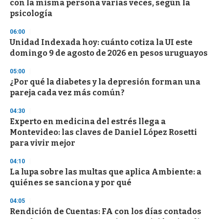
con la misma persona varias veces, según la
c
psicología
o
n
d
06:00
s
Unidad Indexada hoy: cuánto cotiza la UI este
domingo 9 de agosto de 2026 en pesos uruguayos
05:00
¿Por qué la diabetes y la depresión forman una
pareja cada vez más común?
04:30
Experto en medicina del estrés llega a
Montevideo: las claves de Daniel López Rosetti
para vivir mejor
04:10
La lupa sobre las multas que aplica Ambiente: a
quiénes se sanciona y por qué
04:05
Rendición de Cuentas: FA con los días contados