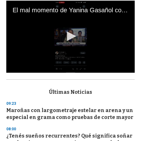
El mal momento de Yanina Gasañol con un hincha argentino en "Subrayado"
0
s
e
c
Últimas Noticias
o
n
09:23
d
Maroñas con largometraje estelar en arena y un
s
o
especial en grama como pruebas de corte mayor
f
3
08:00
3
s
¿Tenés sueños recurrentes? Qué significa soñar
e