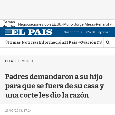
Temas
Negociaciones con EE.UU.
Murió Jorge Messi
Peñarol vs
del día:
Suscribite al 50% OFF
Ingresar
M
e
Últimas Noticias
Información
El País +
Ovación
TV Show
n
M
u
o
s
t
EL PAÍS
MUNDO
r
a
Padres demandaron a su hijo
r
b
para que se fuera de su casa y
�
s
una corte les dio la razón
q
u
e
d
23/05/2018, 17:24