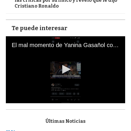
las críticas por su físico y reveló qué le dijo
Cristiano Ronaldo
Te puede interesar
El mal momento de Yanina Gasañol con un hincha argentino en "Subrayado"
0
s
e
c
Últimas Noticias
o
n