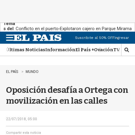
Tema
s del
Conflicto en el puerto
Explotaron cajero en Parque Miramar
día:
Suscribite al 50% OFF
Ingresar
M
e
Últimas Noticias
Información
El País +
Ovación
TV Show
n
M
u
o
s
t
EL PAÍS
MUNDO
r
a
Oposición desafía a Ortega con
r
b
movilización en las calles
�
s
q
u
22/07/2018, 05:00
e
d
Compartir esta noticia