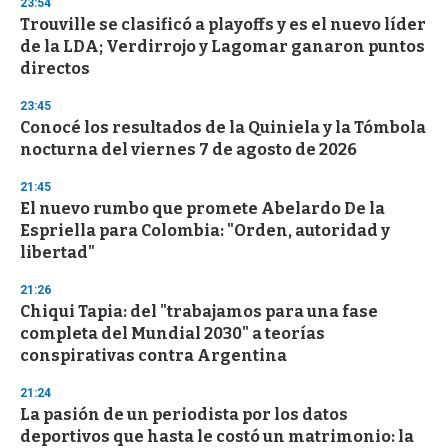
23:54
d
Trouville se clasificó a playoffs y es el nuevo líder
s
o
de la LDA; Verdirrojo y Lagomar ganaron puntos
f
directos
3
3
s
23:45
e
Conocé los resultados de la Quiniela y la Tómbola
c
nocturna del viernes 7 de agosto de 2026
o
n
d
21:45
s
El nuevo rumbo que promete Abelardo De la
Espriella para Colombia: "Orden, autoridad y
libertad"
21:26
Chiqui Tapia: del "trabajamos para una fase
completa del Mundial 2030" a teorías
conspirativas contra Argentina
21:24
La pasión de un periodista por los datos
deportivos que hasta le costó un matrimonio: la