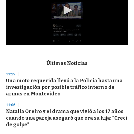
0
s
e
c
Últimas Noticias
o
n
11:29
d
Una moto requerida llevó a la Policía hasta una
s
o
investigación por posible tráfico interno de
f
armas en Montevideo
3
3
s
11:06
e
Natalia Oreiro y el drama que vivió a los 17 años
c
cuando una pareja aseguró que era su hija: “Crecí
o
n
de golpe”
d
s