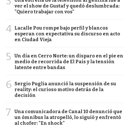
3
Una estrella de la televisión argentina fue a
ver el show de Gustaf y quedó deslumbrada:
"Quiero trabajar con vos"
4
Lacalle Pou rompe bajo perfil y blancos
esperan con expectativa su discurso en acto
en Ciudad Vieja
5
Un día en Cerro Norte: un disparo en el pie en
medio de recorrida de El País y la tensión
latente entre bandas
6
Sergio Puglia anunció la suspensión de su
reality: el curioso motivo detrás de la
decisión
7
Una comunicadora de Canal 10 denunció que
un ómnibus la atropelló, lo siguió y enfrentó
al chofer: "En shock"