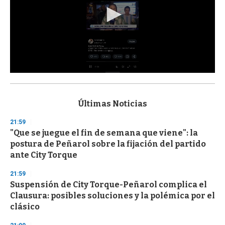
0
s
e
c
Últimas Noticias
o
n
21:59
d
"Que se juegue el fin de semana que viene": la
s
o
postura de Peñarol sobre la fijación del partido
f
ante City Torque
3
3
s
21:59
e
Suspensión de City Torque-Peñarol complica el
c
Clausura: posibles soluciones y la polémica por el
o
n
clásico
d
s