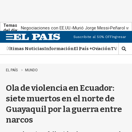
Temas
Negociaciones con EE.UU.
Murió Jorge Messi
Peñarol vs
del día:
Suscribite al 50% OFF
Ingresar
M
e
Últimas Noticias
Información
El País +
Ovación
TV Show
n
M
u
o
s
t
EL PAÍS
MUNDO
r
a
Ola de violencia en Ecuador:
r
b
siete muertos en el norte de
�
s
Guayaquil por la guerra entre
q
u
narcos
e
d