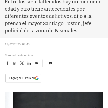
a
Entre los siete fallecidos hay un menor de
edad y otro tiene antecedentes por
diferentes eventos delictivos, dijo a la
prensa el mayor Santiago Tuston, jefe
policial de la zona de Pascuales.
18/02/2025, 02:45
Compartir esta noticia
F
W
T
L
E
a
h
w
i
m
c
a
i
n
a
e
t
t
k
i
+
Agregar El País en
b
s
t
e
l
o
A
e
d
o
p
r
I
k
p
n