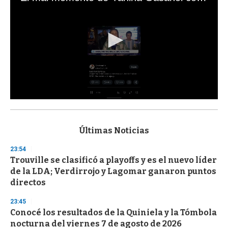
0
s
e
c
Últimas Noticias
o
n
23:54
d
Trouville se clasificó a playoffs y es el nuevo líder
s
o
de la LDA; Verdirrojo y Lagomar ganaron puntos
f
directos
3
3
s
23:45
e
Conocé los resultados de la Quiniela y la Tómbola
c
nocturna del viernes 7 de agosto de 2026
o