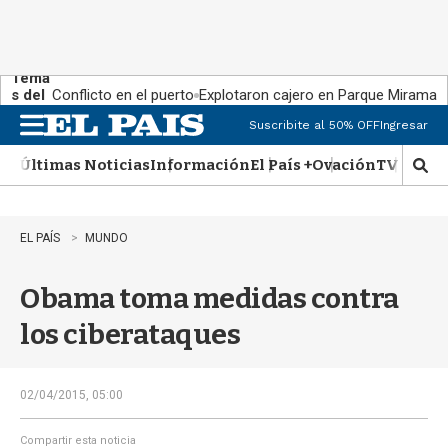
Tema
s del
Conflicto en el puerto
Explotaron cajero en Parque Miramar
día:
Suscribite al 50% OFF
Ingresar
M
e
Últimas Noticias
Información
El País +
Ovación
TV Show
n
M
u
o
s
t
EL PAÍS
MUNDO
r
a
Obama toma medidas contra
r
b
los ciberataques
�
s
q
u
02/04/2015, 05:00
e
d
Compartir esta noticia