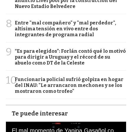
anunció Liverpool por la construcción del
Nuevo Estadio Belvedere
8
Entre "mal compañero" y "mal perdedor",
altísima tensión en vivo entre dos
integrantes de programa radial
9
“Es para elegidos”: Forlán contó qué lo motivó
para dirigir a Uruguay y el récord de su
abuelo como DT de la Celeste
10
Funcionaria policial sufrió golpiza en hogar
del INAU: "Le arrancaron mechones y se los
mostraron como trofeo"
Te puede interesar
El mal momento de Yanina Gasañol con un hincha argentino en "Subrayado"