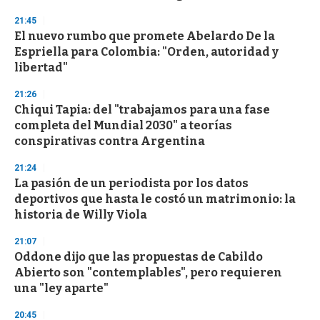
n
d
21:45
s
El nuevo rumbo que promete Abelardo De la
Espriella para Colombia: "Orden, autoridad y
libertad"
21:26
Chiqui Tapia: del "trabajamos para una fase
completa del Mundial 2030" a teorías
conspirativas contra Argentina
21:24
La pasión de un periodista por los datos
deportivos que hasta le costó un matrimonio: la
historia de Willy Viola
21:07
Oddone dijo que las propuestas de Cabildo
Abierto son "contemplables", pero requieren
una "ley aparte"
20:45