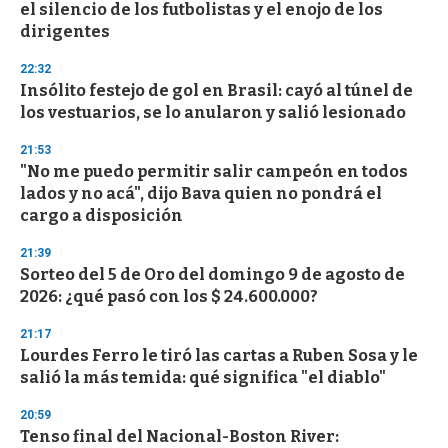
el silencio de los futbolistas y el enojo de los
o
n
dirigentes
d
s
22:32
Insólito festejo de gol en Brasil: cayó al túnel de
los vestuarios, se lo anularon y salió lesionado
21:53
"No me puedo permitir salir campeón en todos
lados y no acá", dijo Bava quien no pondrá el
cargo a disposición
21:39
Sorteo del 5 de Oro del domingo 9 de agosto de
2026: ¿qué pasó con los $ 24.600.000?
21:17
Lourdes Ferro le tiró las cartas a Ruben Sosa y le
salió la más temida: qué significa "el diablo"
20:59
Tenso final del Nacional-Boston River: