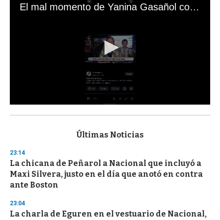
El mal momento de Yanina Gasañol con un hincha argentino en "Subrayado"
0
s
e
c
Últimas Noticias
o
n
23:14
d
La chicana de Peñarol a Nacional que incluyó a
s
o
Maxi Silvera, justo en el día que anotó en contra
f
ante Boston
3
3
s
23:04
e
La charla de Eguren en el vestuario de Nacional,
c