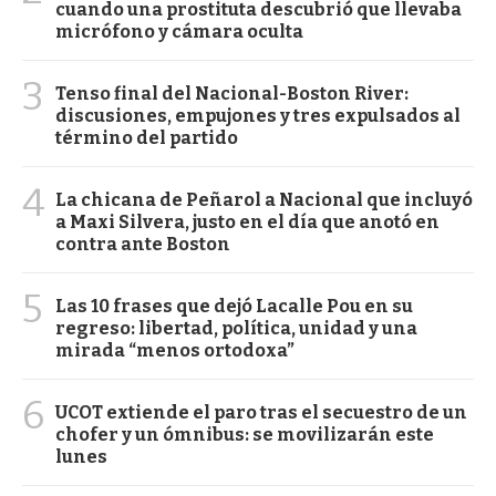
cuando una prostituta descubrió que llevaba
micrófono y cámara oculta
3
Tenso final del Nacional-Boston River:
discusiones, empujones y tres expulsados al
término del partido
4
La chicana de Peñarol a Nacional que incluyó
a Maxi Silvera, justo en el día que anotó en
contra ante Boston
5
Las 10 frases que dejó Lacalle Pou en su
regreso: libertad, política, unidad y una
mirada “menos ortodoxa”
6
UCOT extiende el paro tras el secuestro de un
chofer y un ómnibus: se movilizarán este
lunes