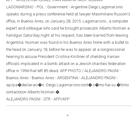
LAGOMARSINO - POL - Government - Argentine Diego Lagomarsino
speaks during a press conference held at lawyer Maximiliano Rusconi's
office, in Buenos Aires, on January 28, 2015. Lagomarsino , a computer
expert and colleague who said he brought prosecutor Alberto Nisman a
handgun Saturday night at his request, has been barred from leaving
Argentina. Nisman was found in his Buenos Aires home with a bullet to
the head on January 18, before he was to appear at a congressional
hearing to accuse President Cristina Kirchner of shielding Iranian
officials implicated in a bomb attack on a Jewish charities federation
office in 1994 that left 85 dead. AFP PHOTO / ALEJANDRO PAGNI -
Buenos Aires - Buenos Aires - ARGENTINA - ALEJANDRO PAGNI -
ap/pa�declaraci�n. Diego Lagomarsino cont� c�mo fue su �ltimo
contactocon Alberto Nisman.�
ALEJANDRO PAGNI - STR - AFP/AFP