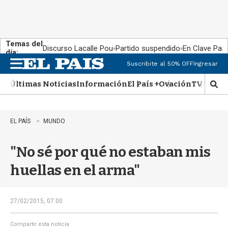
Temas del
Discurso Lacalle Pou
Partido suspendido
En Clave País
día:
Suscribite al 50% OFF
Ingresar
M
e
Últimas Noticias
Información
El País +
Ovación
TV Show
n
M
u
o
s
t
EL PAÍS
MUNDO
r
a
"No sé por qué no estaban mis
r
b
huellas en el arma"
�
s
q
u
27/02/2015, 07:00
e
d
Compartir esta noticia